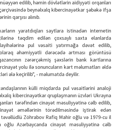
 müəyyən edilib, həmin dövlətlərin aidiyyəti orqanları
çərçivəsində beynəlxalq kibercinayətkar şəbəkə ifşa
inin qarşısı alınıb.
karların yaratdıqları saytlara istinadən internetin
ilərinə təqdim edilən çoxsaylı saxta elanlarda
layihələrinə pul vəsaiti yatırmağa dəvət edilib,
olaraq əhəmiyyətli dərəcədə artması görüntüsü
 qazancının zərərçəkmiş şəxslərin bank kartlarına
rcinayət yolu ilə sonuncuların kart məlumatları əldə
əri ələ keçirilib", - məlumatda deyilir.
əndaşlarının külli miqdarda pul vəsaitlərini analoji
nəlxalq kibercinayətkar qruplaşmanın üzvləri Ukrayna
anları tərəfindən cinayət məsuliyyətinə cəlb edilib,
inayət əməllərinin törədilməsində iştirak edən
l təvəllüdlü Zöhrabov Rafiq Mahir oğlu və 1979-cu il
xan oğlu Azərbaycanda cinayət məsuliyyətinə cəlb