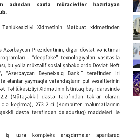
in adından saxta müraciətlər hazırlayan
ub.
 Təhlükəsizliyi Xidmətinin Mətbuat xidmətindən
lə Azərbaycan Prezidentinin, digər dövlət və ictimai
roqramları - “deepfake” texnologiyaları vasitəsilə
sı, bu yolla müxtəlif sosial şəbəkələrdə Dövlət Neft
”, “Azərbaycan Beynəlxalq Bankı” tərəfindən iri
a elanlar yaymaqla vətəndaşların pul vəsaitlərinin
vlət Təhlükəsizliyi Xidmətinin İstintaq baş idarəsində
2.2.2 (Mütəşəkkil dəstə tərəfindən təkrar olaraq
ələ keçirmə), 273-2-ci (Kompüter məlumatlarının
əşəkkil dəstə tərəfindən dələduzluq) maddələri ilə
ət işi üzrə kompleks araşdırmalar aparılaraq