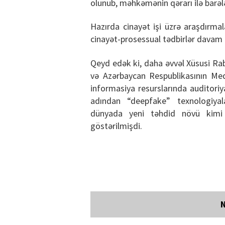
olunub, məhkəmənin qərarı ilə barələ
Hazırda cinayət işi üzrə araşdırma
cinayət-prosessual tədbirlər davam et
Qeyd edək ki, daha əvvəl Xüsusi Rab
və Azərbaycan Respublikasının Medi
informasiya resurslarında auditori
adından “deepfake” texnologiyala
dünyada yeni təhdid növü kimi 
göstərilmişdi.