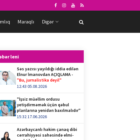
mlıq
Maraqlı
Digər
əbər leni
Səs yazısı yayıldığı iddia edilən
Elnur İmanovdan AÇIQLAMA -
"Bu, jurnalistika deyil"
12:43 05.08.2026
"İşsiz müəllim ordusu
yetişdirməmək üçün qəbul
planlarına yenidən baxılmalıdır"
15:32 17.06.2026
Azərbaycanlı həkim çanaq dibi
cərrahiyyəsi sahəsində elmi-