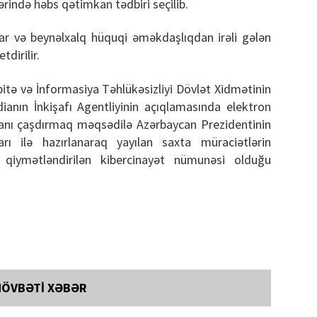
rində həbs qətimkan tədbiri seçilib.
lar və beynəlxalq hüquqi əməkdaşlıqdan irəli gələn
dirilir.
itə və İnformasiya Təhlükəsizliyi Dövlət Xidmətinin
anın İnkişafı Agentliyinin açıqlamasında elektron
yanı çaşdırmaq məqsədilə Azərbaycan Prezidentinin
rı ilə hazırlanaraq yayılan saxta müraciətlərin
qiymətləndirilən kibercinayət nümunəsi olduğu
NÖVBƏTİ XƏBƏR