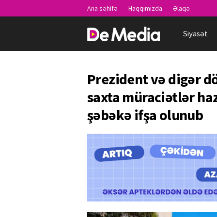
Ana səhifə
Haqqımızda
Əlaqə
Siyasət
Prezident və digər d
saxta müraciətlər ha
şəbəkə ifşa olunub