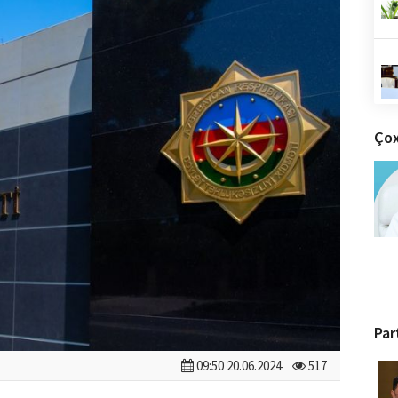
Çox
Par
09:50 20.06.2024
517