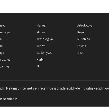
asət
Maraqlı
Astrologiya
isadiyyat
İdman
Köşə
kə
Texnologiya
Müsahibə
ial
Turizm
Layihə
nya
Mədəniyyət
Özəl
-biznes
Hərbi
lamlıq
Elm
dir. Məlumat internet səhifələrində istifadə edildikdə müvafiq keçidin q
n hazırlanıb.