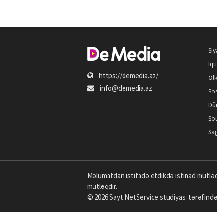
Siy
İqt
https://demedia.az/
Öl
info@demedia.az
Sos
Dü
Şou
Sağ
Məlumatdan istifadə etdikdə istinad mütləq
mütləqdir.
© 2026 Sayt
NetService
studiyası tərəfində