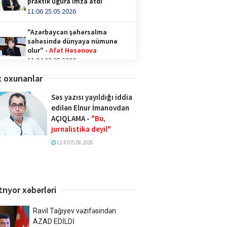
praktik uğura imza atdı
11:06 25.05.2026
"Azərbaycan şəhərsalma
sahəsində dünyaya nümunə
olur" -
Afət Həsənova
11:04 23.05.2026
 oxunanlar
Qəhvə içənlər diqqət —
hormonlar təhlükədə ola bilər!
Səs yazısı yayıldığı iddia
video/
edilən Elnur İmanovdan
14:36 28.04.2026
AÇIQLAMA -
"Bu,
jurnalistika deyil"
Türk İnteqrasiya Olimpiadasına
Azərbaycandan 1000-ə yaxın
12:43 05.08.2026
şagird qatılıb
10:02 20.04.2026
Xalq şairi Sabir Rüstəmxanlı
tnyor xəbərləri
“Turan bilgəsi” mükafatına
layiq görüldü
17:02 08.04.2026
Ravil Tağıyev vəzifəsindən
AZAD EDİLDİ