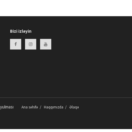
14:47 12.01.2026
"Maduro əməliyyatı" İranda da
mümkündür? -
Təhlükəsizlik
eksperti DANIŞDI
11:13 09.01.2026
Bizi izləyin
Azərbaycanlı ekspertlərin
məqaləsi Yale Journal-da
yayımlandı
16:32 07.01.2026
SEREBRAL İFLİC olan uşağınız
varsa, İZLƏYİN!
video/
16:12 06.01.2026
Bu virusdan xəbərdar olun: HPV
nədir və necə yayılır?
video/
15:09 15.12.2025
oyulması
Ana səhifə
Haqqımızda
Əlaqə
Bakıda III Təhsil Menecerləri
Forumu keçiriləcək
12:56 15.12.2025