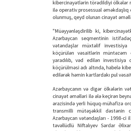
kibercinayətlərin törədildiyi ölkələr
ilə operativ prosessual əməkdaşlıq 
olunmuş, qeyd olunan cinayət əməllər
"Müəyyənləşdirilib ki, kibercinayət
Azərbaycan seqmentinin istifadəç
vətəndaşlar müxtəlif investisiya 
köçürülən vəsaitlərin müntəzəm 
yaradılıb, vəd edilən investisiya
köçürülməsi adı altında, habelə kibe
edilərək həmin kartlardakı pul vəsaitl
Azərbaycanın və digər ölkələrin vət
cinayət əməlləri ilə ələ keçirən bey
ərazisində yerli hüquq-mühafizə orq
transmilli mütəşəkkil dəstənin c
Azərbaycan vətəndaşları - 1998-ci i
təvəllüdlü Niftalıyev Sərdar Əli