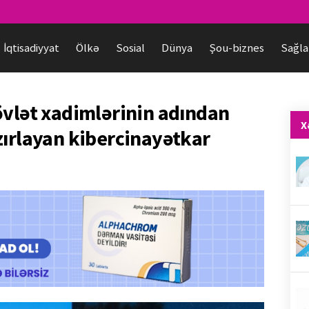
İqtisadiyyat
Ölkə
Sosial
Dünya
Şou-biznes
Sağla
övlət xadimlərinin adından
X
zırlayan kibercinayətkar