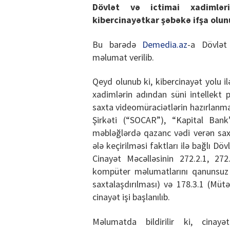
Dövlət və ictimai xadimlər
kibercinayətkar şəbəkə ifşa olun
Bu barədə
Demedia.az
-a Dövlət
məlumat verilib.
Qeyd olunub ki, kibercinayət yolu i
xadimlərin adından süni intellekt p
saxta videomüraciətlərin hazırlanma
Şirkəti (“SOCAR”), “Kapital Bank
məbləğlərdə qazanc vədi verən saxt
ələ keçirilməsi faktları ilə bağlı Dö
Cinayət Məcəlləsinin 272.2.1, 27
kompüter məlumatlarını qanunsuz 
saxtalaşdırılması) və 178.3.1 (Müt
cinayət işi başlanılıb.
Məlumatda bildirilir ki, cinay