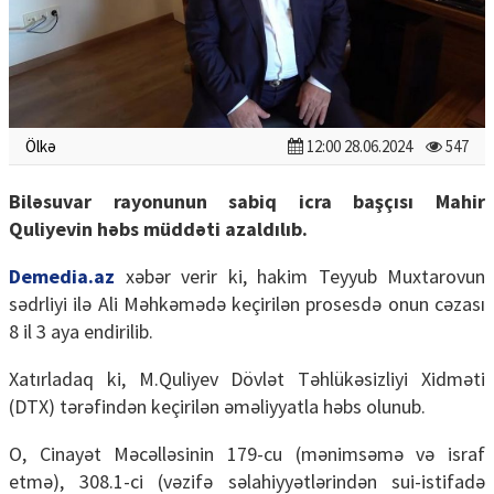
Ölkə
12:00 28.06.2024
547
Biləsuvar rayonunun sabiq icra başçısı Mahir
Quliyevin həbs müddəti azaldılıb.
Demedia.az
xəbər verir ki, hakim Teyyub Muxtarovun
sədrliyi ilə Ali Məhkəmədə keçirilən prosesdə onun cəzası
8 il 3 aya endirilib.
Xatırladaq ki, M.Quliyev Dövlət Təhlükəsizliyi Xidməti
(DTX) tərəfindən keçirilən əməliyyatla həbs olunub.
O, Cinayət Məcəlləsinin 179-cu (mənimsəmə və israf
etmə), 308.1-ci (vəzifə səlahiyyətlərindən sui-istifadə