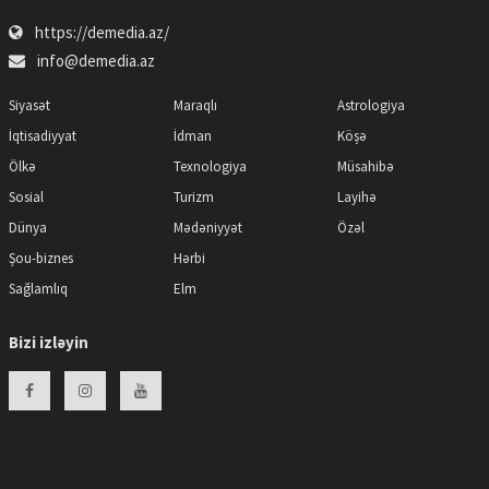
https://demedia.az/
info@demedia.az
Siyasət
Maraqlı
Astrologiya
İqtisadiyyat
İdman
Köşə
Ölkə
Texnologiya
Müsahibə
Sosial
Turizm
Layihə
Dünya
Mədəniyyət
Özəl
Şou-biznes
Hərbi
Sağlamlıq
Elm
Bizi izləyin