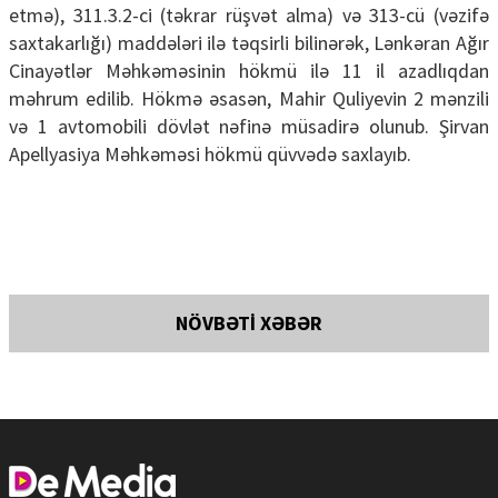
etmə), 311.3.2-ci (təkrar rüşvət alma) və 313-cü (vəzifə
saxtakarlığı) maddələri ilə təqsirli bilinərək, Lənkəran Ağır
Cinayətlər Məhkəməsinin hökmü ilə 11 il azadlıqdan
məhrum edilib. Hökmə əsasən, Mahir Quliyevin 2 mənzili
və 1 avtomobili dövlət nəfinə müsadirə olunub. Şirvan
Apellyasiya Məhkəməsi hökmü qüvvədə saxlayıb.
NÖVBƏTİ XƏBƏR