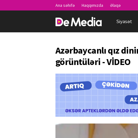
Ana səhifə
Haqqımızda
Əlaqə
Siyasət
Azərbaycanlı qız dini
görüntüləri - VİDEO