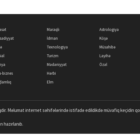
asət
Maraqlı
Astrologiya
isadiyyat
İdman
Köşə
kə
Texnologiya
Müsahibə
ial
Turizm
Layihə
nya
Mədəniyyət
Özəl
-biznes
Hərbi
lamlıq
Elm
dir. Məlumat internet səhifələrində istifadə edildikdə müvafiq keçidin q
n hazırlanıb.