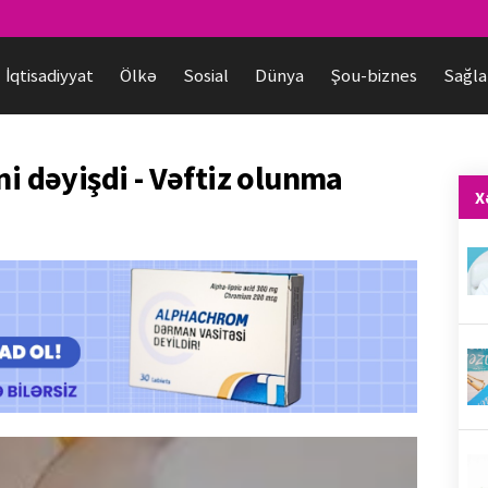
İqtisadiyyat
Ölkə
Sosial
Dünya
Şou-biznes
Sağla
ni dəyişdi - Vəftiz olunma
X