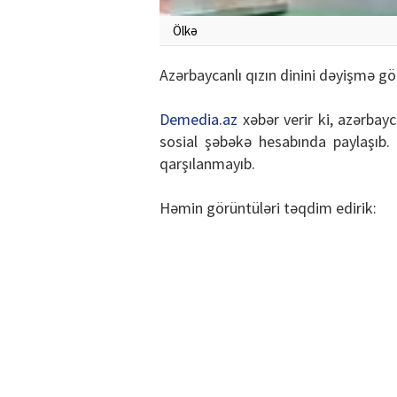
Ölkə
Azərbaycanlı qızın dinini dəyişmə gör
Demedia.az
xəbər verir ki, azərbay
sosial şəbəkə hesabında paylaşıb. 
qarşılanmayıb.
Həmin görüntüləri təqdim edirik: