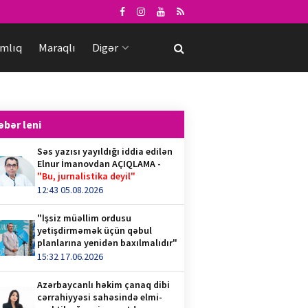
mlıq
Maraqlı
Digər
əbər leni
Səs yazısı yayıldığı iddia edilən
Elnur İmanovdan AÇIQLAMA -
"Bu, jurnalistika deyil"
12:43 05.08.2026
"İşsiz müəllim ordusu
yetişdirməmək üçün qəbul
planlarına yenidən baxılmalıdır"
15:32 17.06.2026
Azərbaycanlı həkim çanaq dibi
cərrahiyyəsi sahəsində elmi-