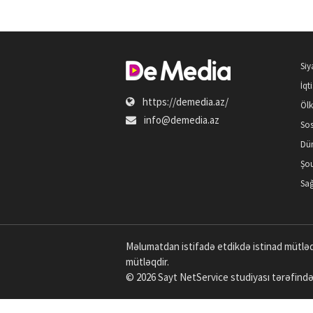
Siy
İqt
https://demedia.az/
Öl
info@demedia.az
Sos
Dü
Şou
Sağ
Məlumatdan istifadə etdikdə istinad mütləq
mütləqdir.
© 2026 Sayt
NetService
studiyası tərəfində