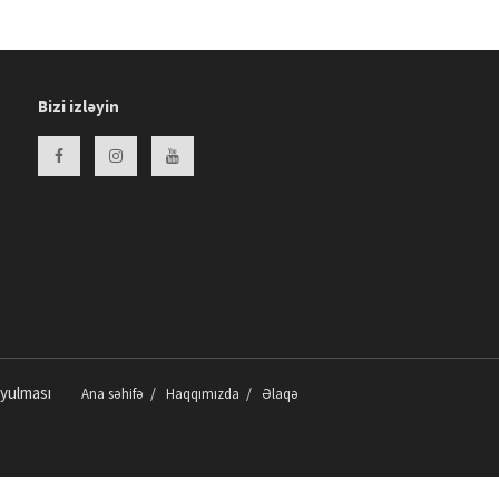
“Türkman marşı” klipinin
təqdimatı keçirilib -
FOTOLAR
12:22 24.01.2026
Bizi izləyin
“Turan Balabilgə Akademiyası”
fəaliyyətə başladı -
FOTOLAR
17:04 22.01.2026
Beynimiz niyə bəzən unutduq
sandığımız şeyləri yuxuda
xatırladır?
video/
11:53 20.01.2026
ADPU ilə Hədəf Şirkətlər Qrupu
arasında əməkdaşlıq
memorandumu imzalandı -
FOTOLAR
15:18 13.01.2026
oyulması
Ana səhifə
Haqqımızda
Əlaqə
Sərtləşmə başlayır, amma
yarımçıq qalırsa – səbəb nədir?
video/