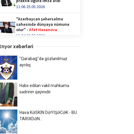
praktik uğura imza atdı
11:06 25.05.2026
"Azərbaycan şəhərsalma
sahəsində dünyaya nümunə
olur" -
Afət Həsənova
11:04 23.05.2026
tnyor xəbərləri
Qəhvə içənlər diqqət —
hormonlar təhlükədə ola bilər!
video/
"Qarabağ"da gözlənilməz
14:36 28.04.2026
ayrılıq
Türk İnteqrasiya Olimpiadasına
Azərbaycandan 1000-ə yaxın
Həbs edilən vəkil məhkəmə
şagird qatılıb
sədrinin qayınıdır
10:02 20.04.2026
Xalq şairi Sabir Rüstəmxanlı
“Turan bilgəsi” mükafatına
Hava KƏSKİN DƏYİŞƏCƏK - BU
layiq görüldü
TARİXDƏN...
17:02 08.04.2026