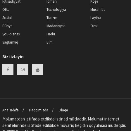
İqtisadiyyat
İdman
Köşə
Ölkə
Texnologiya
Müsahibə
Sosial
Turizm
Layihə
Dünya
Mədəniyyət
Özəl
Şou-biznes
Hərbi
Sağlamlıq
Elm
Bizi izləyin
Ana səhifə
Haqqımızda
Əlaqə
Məlumatdan istifadə etdikdə istinad mütləqdir. Məlumat internet
səhifələrində istifadə edildikdə müvafiq keçidin qoyulması mütləqdir.