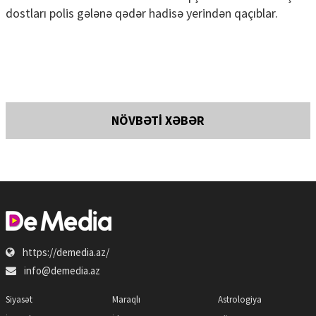
dostları polis gələnə qədər hadisə yerindən qaçıblar.
NÖVBƏTİ XƏBƏR
https://demedia.az/
info@demedia.az
Siyasət
Maraqlı
Astrologiya