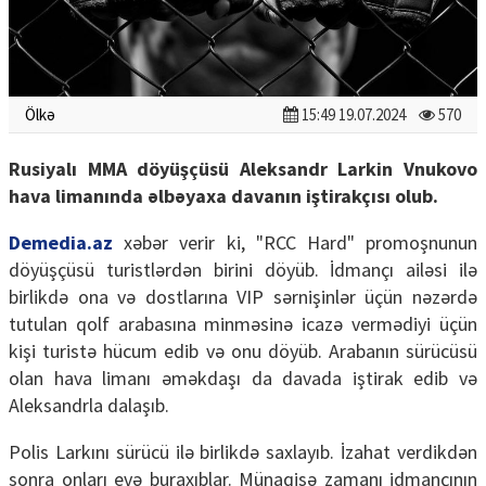
Ölkə
15:49 19.07.2024
570
Rusiyalı MMA döyüşçüsü Aleksandr Larkin Vnukovo
hava limanında əlbəyaxa davanın iştirakçısı olub.
Demedia.az
xəbər verir ki, "RCC Hard" promoşnunun
döyüşçüsü turistlərdən birini döyüb. İdmançı ailəsi ilə
birlikdə ona və dostlarına VIP sərnişinlər üçün nəzərdə
tutulan qolf arabasına minməsinə icazə vermədiyi üçün
kişi turistə hücum edib və onu döyüb. Arabanın sürücüsü
olan hava limanı əməkdaşı da davada iştirak edib və
Aleksandrla dalaşıb.
Polis Larkını sürücü ilə birlikdə saxlayıb. İzahat verdikdən
sonra onları evə buraxıblar. Münaqişə zamanı idmançının