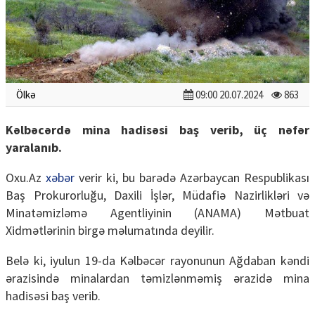
Ölkə
09:00 20.07.2024
863
Kəlbəcərdə mina hadisəsi baş verib, üç nəfər
yaralanıb.
Oxu.Az
xəbər
verir ki, bu barədə Azərbaycan Respublikası
Baş Prokurorluğu, Daxili İşlər, Müdafiə Nazirlikləri və
Minatəmizləmə Agentliyinin (ANAMA) Mətbuat
Xidmətlərinin birgə məlumatında deyilir.
Belə ki, iyulun 19-da Kəlbəcər rayonunun Ağdaban kəndi
ərazisində minalardan təmizlənməmiş ərazidə mina
hadisəsi baş verib.