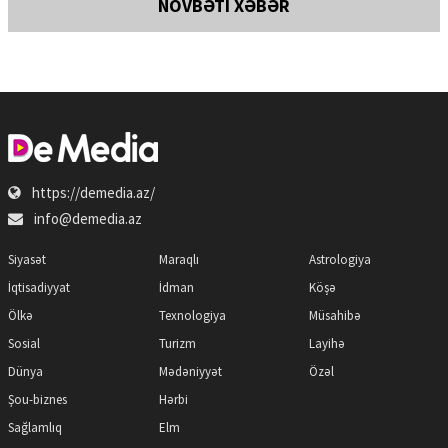
NÖVBƏTİ XƏBƏR
https://demedia.az/
info@demedia.az
Siyasət
Maraqlı
Astrologiya
İqtisadiyyat
İdman
Köşə
Ölkə
Texnologiya
Müsahibə
Sosial
Turizm
Layihə
Dünya
Mədəniyyət
Özəl
Şou-biznes
Hərbi
Sağlamlıq
Elm