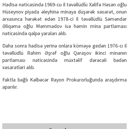
Hadisə nəticəsində 1969-cu il təvəllüdlü Xəlifə Həsən oğlu
Hüseynov piyada əleyhinə minaya düşərək xəsarət, onun
arxasınca hərəkət edən 1978-ci il təvəllüdlü Səməndər
Əliqəmə oğlu Məmmədov isə həmin mina partlaması
nəticəsində qəlpə yaraları alıb.
Daha sonra hadisə yerinə onlara köməyə gedən 1976-cı il
təvəllüdlü Rahim Əşrəf oğlu Qaraşov ikinci minanın
partlaması nəticəsində müxtəlif dərəcəli bədən
xəsarətləri alıb.
Faktla bağlı Kəlbəcər Rayon Prokurorluğunda araşdırma
aparılır.