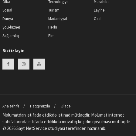
Ölkə
Texnologiya
Müsahibə
Sosial
Turizm
Layihə
Dünya
Mədəniyyət
Özəl
Şou-biznes
Hərbi
Sağlamlıq
Elm
Bizi izləyin
Ana səhifə
Haqqımızda
Əlaqə
Məlumatdan istifadə etdikdə istinad mütləqdir. Məlumat internet
səhifələrində istifadə edildikdə müvafiq keçidin qoyulması mütləqdir.
© 2026 Sayt
NetService
studiyası tərəfindən hazırlanıb.