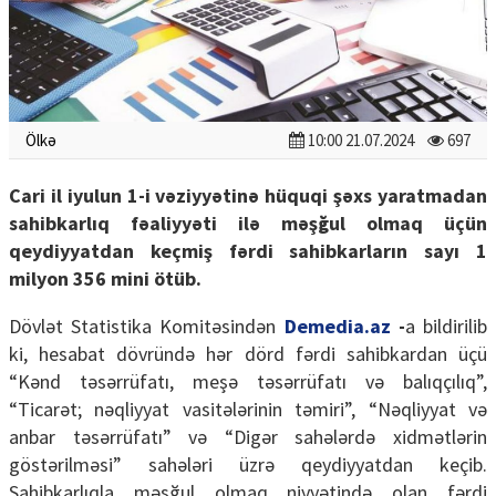
Ölkə
10:00 21.07.2024
697
Cari il iyulun 1-i vəziyyətinə hüquqi şəxs yaratmadan
sahibkarlıq fəaliyyəti ilə məşğul olmaq üçün
qeydiyyatdan keçmiş fərdi sahibkarların sayı 1
milyon 356 mini ötüb.
Dövlət Statistika Komitəsindən
Demedia.az
-
a bildirilib
ki, hesabat dövründə hər dörd fərdi sahibkardan üçü
“Kənd təsərrüfatı, meşə təsərrüfatı və balıqçılıq”,
“Ticarət; nəqliyyat vasitələrinin təmiri”, “Nəqliyyat və
anbar təsərrüfatı” və “Digər sahələrdə xidmətlərin
göstərilməsi” sahələri üzrə qeydiyyatdan keçib.
Sahibkarlıqla məşğul olmaq niyyətində olan fərdi