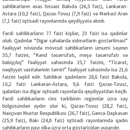
sahibkarların əsas hissəsi Bakıda (26,5 faiz), Lənkəran-
Astara (10,2 faiz), Qazax-Tovuz (7,9 faiz) və Mərkəzi Aran
(7,1 faiz) iqtisadi rayonlarında qeydiyyata alınıb.
Fərdi sahibkarların 77 faizi kişilər, 23 faizi isə qadınlar
olub. Qadınlar “Digər sahələrdə xidmətlərin göstərilməsi”
fəaliyyət növündə mövcud sahibkarların ümumi sayının
35,7 faizini, “Kənd təsərrüfatı, meşə təsərrüfatı və
balıqçılıq” fəaliyyət sahəsində 25,7 faizini, “Ticarət;
nəqliyyat vasitələrinin təmiri” fəaliyyət sahəsində isə 21,6
faizini təşkil edir. Sahibkar qadınların 28,6 faizi Bakıda,
10,2 faizi Lənkəran-Astara, 9,6 faizi Qazax-Tovuz,
qalanları isə digər iqtisadi rayonlarda qeydiyyatdan keçib.
Fərdi sahibkarların cins tərkibinin regionlar üzrə say
bölgüsündən aydın olur ki, Qazax-Tovuz (28,2 faiz),
Naxçıvan Muxtar Respublikası (26,7 faiz), Gəncə-Daşkəsən
(25,9 faiz), Bakı (24,8 faiz) iqtisadi rayonlarında qadın
sahibkarların payı ölkə üzrə orta göstəricidən yuxarıdır.