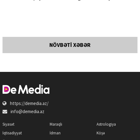
NÖVBƏTİ XƏBƏR
https://demedia.az/
info@demedia.az
Siyasət
Maraqlı
Astrologiya
İqtisadiyyat
İdman
Köşə