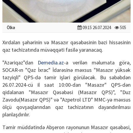
Ölkə
09:15 26.07.2024
505
Xırdalan şəhərinin və Masazır qəsəbəsinin bəzi hissəsinin
qaz təchizatında müvəqqəti fasilə yaranacaq.
"Azəriqaz"dan
Demedia.az
-a verilən məlumata görə,
SOCAR-ın "Qaz İxrac" İdarəsinə məxsus "Masazır yüksək
təzyiqli" QPS-də təmir işləri görüləcək. Bu səbəbdən
26.07.2024-cü il saat 10:00-dan "Masazır" QPS-dən
qidalanan "Masazır Qəsəbəsi (Masazır QPS)", "Duz
Zavodu(Masazır QPS)" və "Azpetrol LTD" MMC-yə məxsus
ölçü qovşaqlarından qaz təchizatının dayandırılması
planlaşdırılır.
Təmir müddətində Abşeron rayonunun Masazır qəsəbəsi,