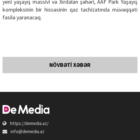
yeni yaşayış massivi və Xırdalan şəhəri, AAF Park Yaşayış
kompleksinin bir hissəsinin qaz təchizatında müvəqqəti
fasilə yaranacaq.
NÖVBƏTİ XƏBƏR
https://demedia.az/
info@demedia.az