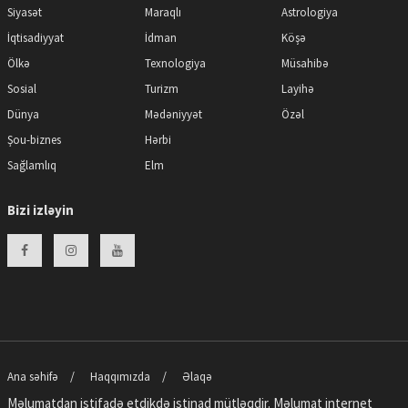
Siyasət
Maraqlı
Astrologiya
İqtisadiyyat
İdman
Köşə
Ölkə
Texnologiya
Müsahibə
Sosial
Turizm
Layihə
Dünya
Mədəniyyət
Özəl
Şou-biznes
Hərbi
Sağlamlıq
Elm
Bizi izləyin
Ana səhifə
Haqqımızda
Əlaqə
Məlumatdan istifadə etdikdə istinad mütləqdir. Məlumat internet