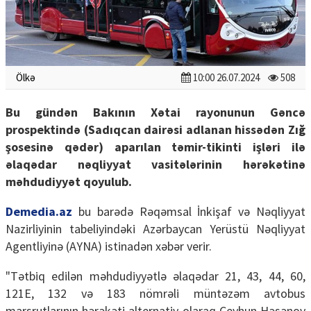
Ölkə
10:00 26.07.2024
508
Bu gündən Bakının Xətai rayonunun Gəncə
prospektində (Sadıqcan dairəsi adlanan hissədən Zığ
şosesinə qədər) aparılan təmir-tikinti işləri ilə
əlaqədar nəqliyyat vasitələrinin hərəkətinə
məhdudiyyət qoyulub.
Demedia.az
bu barədə Rəqəmsal İnkişaf və Nəqliyyat
Nazirliyinin tabeliyindəki Azərbaycan Yerüstü Nəqliyyat
Agentliyinə (AYNA) istinadən xəbər verir.
"Tətbiq edilən məhdudiyyətlə əlaqədar 21, 43, 44, 60,
121E, 132 və 183 nömrəli müntəzəm avtobus
marşrutlarının hərəkəti alternativ olaraq Ceyhun Həsənov