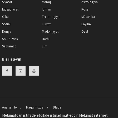
Siyasət
Maraqlı
Astrologiya
İqtisadiyyat
İdman
Köşə
Ölkə
Texnologiya
Müsahibə
Sosial
Turizm
Layihə
Dünya
Mədəniyyət
Özəl
Şou-biznes
Hərbi
Sağlamlıq
Elm
Bizi izləyin
Ana səhifə
Haqqımızda
Əlaqə
Məlumatdan istifadə etdikdə istinad mütləqdir. Məlumat internet