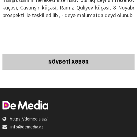
küçəsi, Cavanşir küçəsi, Ramiz Quliyev küçəsi, 8 Noyabr
prospekti ilə təşkil edilib", - deyə məlumatda qeyd olunub.
NÖVBƏTİ XƏBƏR
https://demedia.az/
info@demedia.az