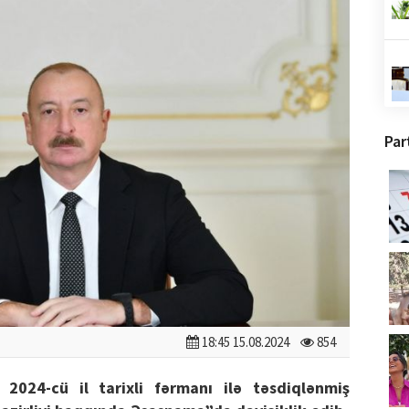
Par
18:45 15.08.2024
854
2024-cü il tarixli fərmanı ilə təsdiqlənmiş