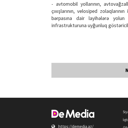
- avtomobil yollarının, avtovağzall
çıxışlarının, velosiped zolaqlarını
bərpasına dair layihələrə yolun b
infrastrukturuna uyğunluq göstərici
Siy
İqt
https://demedia.az/
Öl