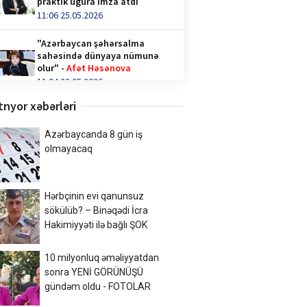
praktik uğura imza atdı
11:06 25.05.2026
"Azərbaycan şəhərsalma
sahəsində dünyaya nümunə
olur" -
Afət Həsənova
11:04 23.05.2026
tnyor xəbərləri
Qəhvə içənlər diqqət —
hormonlar təhlükədə ola bilər!
video/
Azərbaycanda 8 gün iş
14:36 28.04.2026
olmayacaq
Türk İnteqrasiya Olimpiadasına
Azərbaycandan 1000-ə yaxın
Hərbçinin evi qanunsuz
şagird qatılıb
sökülüb? – Binəqədi İcra
10:02 20.04.2026
Hakimiyyəti ilə bağlı ŞOK
Xalq şairi Sabir Rüstəmxanlı
“Turan bilgəsi” mükafatına
10 milyonluq əməliyyatdan
layiq görüldü
sonra YENİ GÖRÜNÜŞÜ
17:02 08.04.2026
gündəm oldu - FOTOLAR