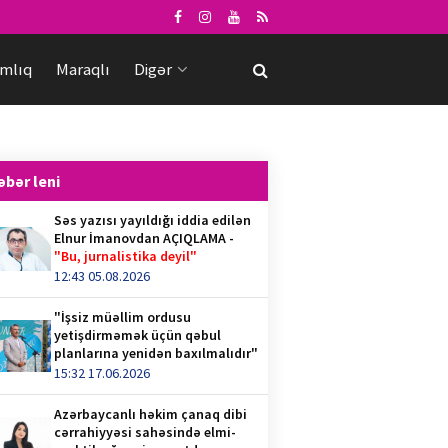
mlıq
Maraqlı
Digər
əbər leni
Səs yazısı yayıldığı iddia edilən
Elnur İmanovdan AÇIQLAMA -
"Bu, jurnalistika deyil"
12:43 05.08.2026
"İşsiz müəllim ordusu
yetişdirməmək üçün qəbul
planlarına yenidən baxılmalıdır"
15:32 17.06.2026
Azərbaycanlı həkim çanaq dibi
cərrahiyyəsi sahəsində elmi-