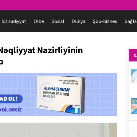
İqtisadiyyat
Ölkə
Sosial
Dünya
Şou-biznes
Sağla
Nəqliyyat Nazirliyinin
X
b