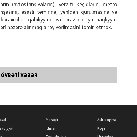
arın (avtostansiyaların), yeraltı keçidlərin, metro
n inşasına, əsaslı təmirinə, yenidən qurulmasına və
uraxıcılıq qabiliyyəti və ərazinin yol-nəqliyyat
ləri nəzərə alınmaqla rəy verilməsini təmin etmək.
NÖVBƏTİ XƏBƏR
asət
Maraqlı
Astrologiya
isadiyyat
İdman
Köşə
kə
Texnologiya
Müsahibə