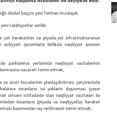
azirliyi haqqında Əsasnamə”də dəyişiklik edib.
ağlı dövlət başçısı yeni fərman imzalayıb.
eni səlahyyətlər verilib:
ə yol hərəkətinin və piyada-yol infrastrukturunun
 aidiyyəti qurumlarla birlikdə nəqliyyat axınının
ndə parklanma yerlərində nəqliyyat vasitələrinin
olunmasına nəzarəti təmin etmək;
ə ya ərazi hissələrinin planlaşdırılması çərçivəsində
ihələrinə insanların və yüklərin daşınması (yaxın
ən ümumi istifadədə olan nəqliyyat vasitələri ilə
mlədən insanların (piyada və nəqliyyatla) hərəkət
 olunması baxımından rəy verilməsini təmin etmək;