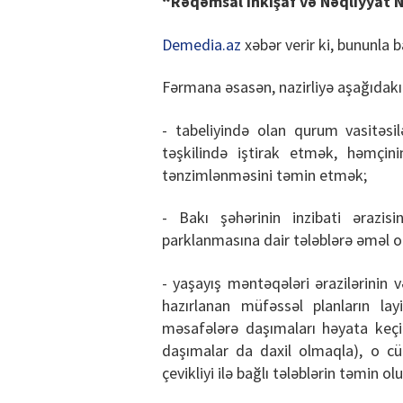
“Rəqəmsal İnkişaf və Nəqliyyat N
Demedia.az
xəbər verir ki, bununla b
Fərmana əsasən, nazirliyə aşağıdakı y
- tabeliyində olan qurum vasitəsil
təşkilində iştirak etmək, həmçinin
tənzimlənməsini təmin etmək;
- Bakı şəhərinin inzibati ərazisi
parklanmasına dair tələblərə əməl 
- yaşayış məntəqələri ərazilərinin v
hazırlanan müfəssəl planların lay
məsafələrə daşımaları həyata keçir
daşımalar da daxil olmaqla), o cü
çevikliyi ilə bağlı tələblərin təmin