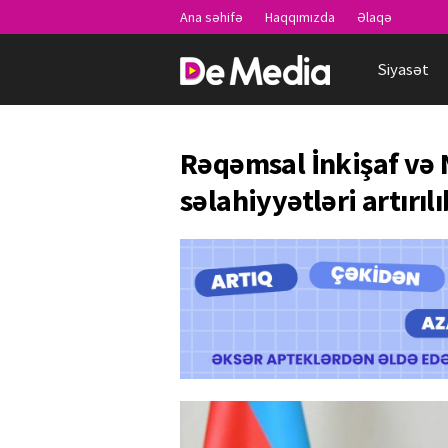
Ana səhifə
Haqqımızda
Əlaqə
Siyasət
Rəqəmsal İnkişaf və 
səlahiyyətləri artırılı