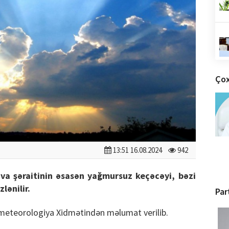
Çox
13:51 16.08.2024
942
va şəraitinin əsasən yağmursuz keçəcəyi, bəzi
lənilir.
Par
ometeorologiya Xidmətindən məlumat verilib.