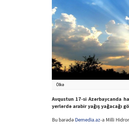
Ölkə
Avqustun 17-si Azərbaycanda ha
yerlərdə arabir yağış yağacağı göz
Bu barədə
Demedia.az
-a Milli Hidr