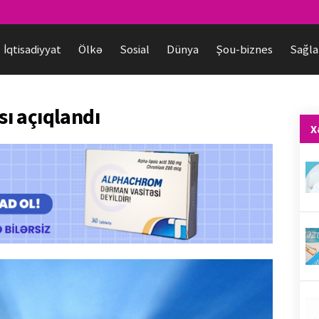
İqtisadiyyat
Ölkə
Sosial
Dünya
Şou-biznes
Sağla
ı açıqlandı
X