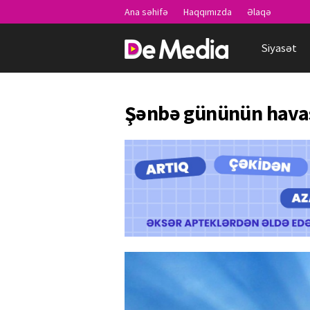
Ana səhifə
Haqqımızda
Əlaqə
Siyasət
Şənbə gününün havas