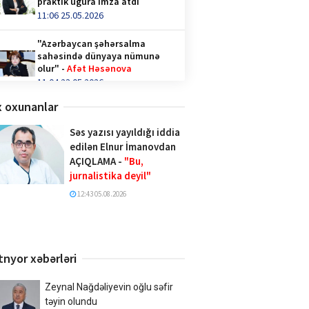
praktik uğura imza atdı
11:06 25.05.2026
"Azərbaycan şəhərsalma
sahəsində dünyaya nümunə
olur" -
Afət Həsənova
11:04 23.05.2026
 oxunanlar
Qəhvə içənlər diqqət —
hormonlar təhlükədə ola bilər!
Səs yazısı yayıldığı iddia
video/
edilən Elnur İmanovdan
14:36 28.04.2026
AÇIQLAMA -
"Bu,
jurnalistika deyil"
Türk İnteqrasiya Olimpiadasına
Azərbaycandan 1000-ə yaxın
12:43 05.08.2026
şagird qatılıb
10:02 20.04.2026
Xalq şairi Sabir Rüstəmxanlı
tnyor xəbərləri
“Turan bilgəsi” mükafatına
layiq görüldü
17:02 08.04.2026
Zeynal Nağdəliyevin oğlu səfir
təyin olundu