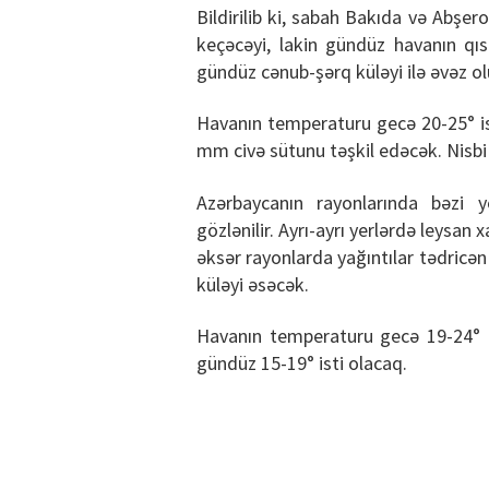
Bildirilib ki, sabah Bakıda və Abşe
keçəcəyi, lakin gündüz havanın qıs
gündüz cənub-şərq küləyi ilə əvəz o
Havanın temperaturu gecə 20-25° ist
mm civə sütunu təşkil edəcək. Nisb
Azərbaycanın rayonlarında bəzi y
gözlənilir. Ayrı-ayrı yerlərdə leysan
əksər rayonlarda yağıntılar tədricə
küləyi əsəcək.
Havanın temperaturu gecə 19-24° is
gündüz 15-19° isti olacaq.