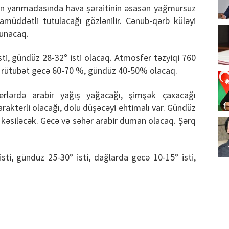
ron yarımadasında hava şəraitinin əsasən yağmursuz
amüddətli tutulacağı gözlənilir. Cənub-qərb küləyi
lunacaq.
i, gündüz 28-32° isti olacaq. Atmosfer təzyiqi 760
i rütubət gecə 60-70 %, gündüz 40-50% olacaq.
erlərdə arabir yağış yağacağı, şimşək çaxacağı
 xarakterli olacağı, dolu düşəcəyi ehtimalı var. Gündüz
n kəsiləcək. Gecə və səhər arabir duman olacaq. Şərq
ti, gündüz 25-30° isti, dağlarda gecə 10-15° isti,