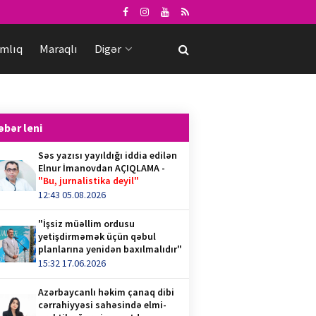
mlıq
Maraqlı
Digər
əbər leni
Səs yazısı yayıldığı iddia edilən
Elnur İmanovdan AÇIQLAMA -
"Bu, jurnalistika deyil"
12:43 05.08.2026
"İşsiz müəllim ordusu
yetişdirməmək üçün qəbul
planlarına yenidən baxılmalıdır"
15:32 17.06.2026
Azərbaycanlı həkim çanaq dibi
cərrahiyyəsi sahəsində elmi-