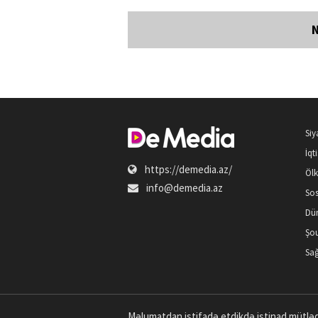
Siy
İqt
https://demedia.az/
Öl
info@demedia.az
Sos
Dü
Şou
Sağ
Məlumatdan istifadə etdikdə istinad mütləq