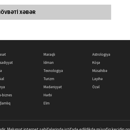
NÖVBƏTİ XƏBƏR
asət
Maraqlı
Astrologiya
isadiyyat
İdman
Köşə
kə
Texnologiya
Müsahibə
ial
Turizm
Layihə
nya
Mədəniyyət
Özəl
-biznes
Hərbi
lamlıq
Elm
dir. Məlumat internet səhifələrində istifadə edildikdə müvafiq keçidin q