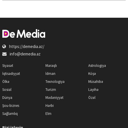
https://demedia.az/
info@demedia.az
Siyasət
Maraqlı
Astrologiya
İqtisadiyyat
İdman
Köşə
Ölkə
Texnologiya
Müsahibə
Sosial
Turizm
Layihə
Dünya
Mədəniyyət
Özəl
Şou-biznes
Hərbi
Sağlamlıq
Elm
Bizi izləyin