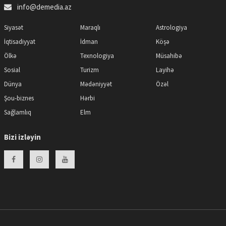
info@demedia.az
Siyasət
Maraqlı
Astrologiya
İqtisadiyyat
İdman
Köşə
Ölkə
Texnologiya
Müsahibə
Sosial
Turizm
Layihə
Dünya
Mədəniyyət
Özəl
Şou-biznes
Hərbi
Sağlamlıq
Elm
Bizi izləyin