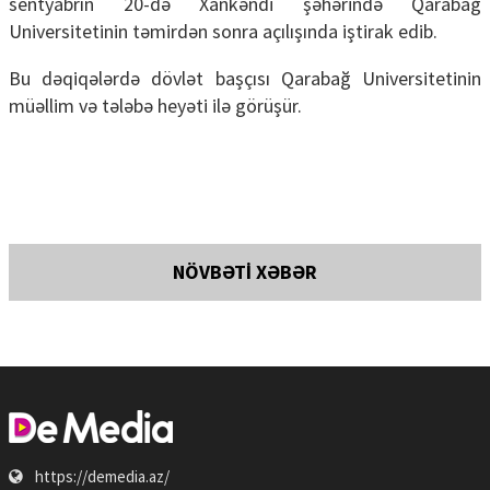
sentyabrın 20-də Xankəndi şəhərində Qarabağ
Universitetinin təmirdən sonra açılışında iştirak edib.
Bu dəqiqələrdə dövlət başçısı Qarabağ Universitetinin
müəllim və tələbə heyəti ilə görüşür.
NÖVBƏTİ XƏBƏR
https://demedia.az/