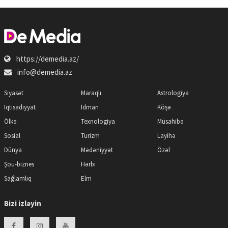
https://demedia.az/
info@demedia.az
Siyasət
Maraqlı
Astrologiya
İqtisadiyyat
İdman
Köşə
Ölkə
Texnologiya
Müsahibə
Sosial
Turizm
Layihə
Dünya
Mədəniyyət
Özəl
Şou-biznes
Hərbi
Sağlamlıq
Elm
Bizi izləyin