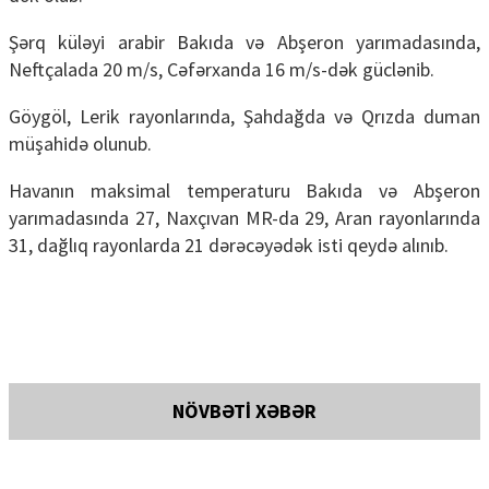
Şərq küləyi arabir Bakıda və Abşeron yarımadasında,
Neftçalada 20 m/s, Cəfərxanda 16 m/s-dək güclənib.
Göygöl, Lerik rayonlarında, Şahdağda və Qrızda duman
müşahidə olunub.
Havanın maksimal temperaturu Bakıda və Abşeron
yarımadasında 27, Naxçıvan MR-da 29, Aran rayonlarında
31, dağlıq rayonlarda 21 dərəcəyədək isti qeydə alınıb.
NÖVBƏTİ XƏBƏR