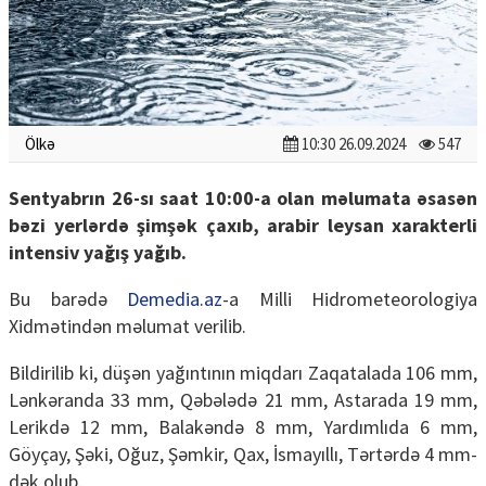
Ölkə
10:30 26.09.2024
547
Sentyabrın 26-sı saat 10:00-a olan məlumata əsasən
bəzi yerlərdə şimşək çaxıb, arabir leysan xarakterli
intensiv yağış yağıb.
Bu barədə
Demedia.az
-a Milli Hidrometeorologiya
Xidmətindən məlumat verilib.
Bildirilib ki, düşən yağıntının miqdarı Zaqatalada 106 mm,
Lənkəranda 33 mm, Qəbələdə 21 mm, Astarada 19 mm,
Lerikdə 12 mm, Balakəndə 8 mm, Yardımlıda 6 mm,
Göyçay, Şəki, Oğuz, Şəmkir, Qax, İsmayıllı, Tərtərdə 4 mm-
dək olub.