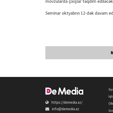
mövzularda çıxışlar təqdim ediləcək
Seminar oktyabrın 12-dək davam e
Siy
İqt
https://demedia.az/
Öl
info@demedia.az
Sos