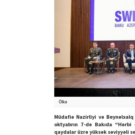
Ölkə
Müdafiə Nazirliyi və Beynəlxalq 
oktyabrın 7-də Bakıda “Hərbi 
qaydalar üzrə yüksək səviyyəli s