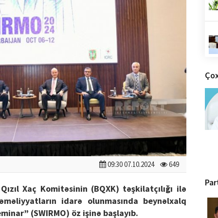
Çox
09:30 07.10.2024
649
Par
Qızıl Xaç Komitəsinin (BQXK) təşkilatçılığı ilə
əməliyyatların idarə olunmasında beynəlxalq
eminar” (SWIRMO) öz işinə başlayıb.