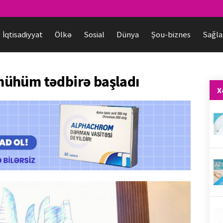
İqtisadiyyat
Ölkə
Sosial
Dünya
Şou-biznes
Sağla
ühüm tədbirə başladı
X