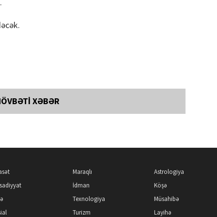
.
dəcək.
NÖVBƏTİ XƏBƏR
asət
Maraqlı
Astrologiya
isadiyyat
İdman
Köşə
kə
Texnologiya
Müsahibə
ial
Turizm
Layihə