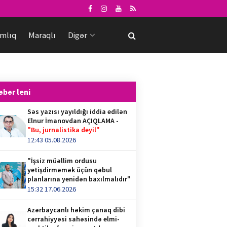
mlıq
Maraqlı
Digər
əbər leni
Səs yazısı yayıldığı iddia edilən
Elnur İmanovdan AÇIQLAMA -
"Bu, jurnalistika deyil"
12:43 05.08.2026
"İşsiz müəllim ordusu
yetişdirməmək üçün qəbul
planlarına yenidən baxılmalıdır"
15:32 17.06.2026
Azərbaycanlı həkim çanaq dibi
cərrahiyyəsi sahəsində elmi-