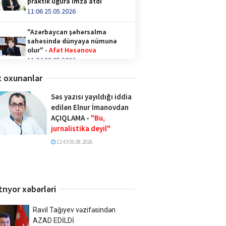
praktik uğura imza atdı
11:06 25.05.2026
"Azərbaycan şəhərsalma
sahəsində dünyaya nümunə
olur" -
Afət Həsənova
11:04 23.05.2026
 oxunanlar
Qəhvə içənlər diqqət —
hormonlar təhlükədə ola bilər!
Səs yazısı yayıldığı iddia
video/
edilən Elnur İmanovdan
14:36 28.04.2026
AÇIQLAMA -
"Bu,
jurnalistika deyil"
Türk İnteqrasiya Olimpiadasına
Azərbaycandan 1000-ə yaxın
12:43 05.08.2026
şagird qatılıb
10:02 20.04.2026
Xalq şairi Sabir Rüstəmxanlı
tnyor xəbərləri
“Turan bilgəsi” mükafatına
layiq görüldü
17:02 08.04.2026
Ravil Tağıyev vəzifəsindən
AZAD EDİLDİ