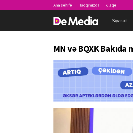
Ana səhifə
Haqqımızda
Əlaqə
Siyasət
MN və BQXK Bakıda m