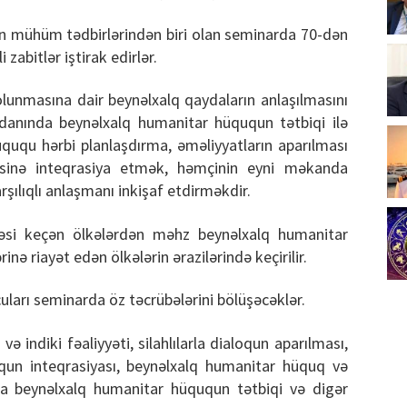
nın mühüm tədbirlərindən biri olan seminarda 70-dən
zabitlər iştirak edirlər.
lunmasına dair beynəlxalq qaydaların anlaşılmasını
danında beynəlxalq humanitar hüququn tətbiqi ilə
ququ hərbi planlaşdırma, əməliyyatların aparılması
məsinə inteqrasiya etmək, həmçinin eyni məkanda
rşılıqlı anlaşmanı inkişaf etdirməkdir.
əsi keçən ölkələrdən məhz beynəlxalq humanitar
nə riayət edən ölkələrin ərazilərində keçirilir.
ları seminarda öz təcrübələrini bölüşəcəklər.
 indiki fəaliyyəti, silahlılarla dialoqun aparılması,
qun inteqrasiyası, beynəlxalq humanitar hüquq və
 beynəlxalq humanitar hüququn tətbiqi və digər