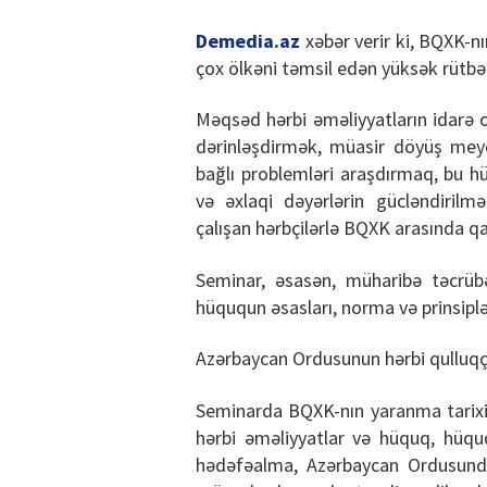
Demedia.az
xəbər verir ki, BQXK-
çox ölkəni təmsil edən yüksək rütbəli 
Məqsəd hərbi əməliyyatların idarə o
dərinləşdirmək, müasir döyüş mey
bağlı problemləri araşdırmaq, bu hü
və əxlaqi dəyərlərin gücləndiril
çalışan hərbçilərlə BQXK arasında qa
Seminar, əsasən, müharibə təcrüb
hüququn əsasları, norma və prinsipləri
Azərbaycan Ordusunun hərbi qulluqçu
Seminarda BQXK-nın yaranma tarixi və
hərbi əməliyyatlar və hüquq, hüqu
hədəfəalma, Azərbaycan Ordusunda