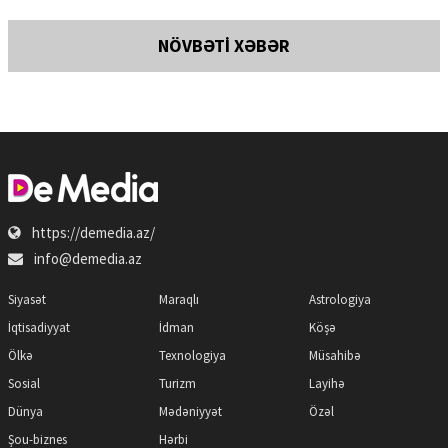
NÖVBƏTİ XƏBƏR
https://demedia.az/
info@demedia.az
Siyasət
Maraqlı
Astrologiya
İqtisadiyyat
İdman
Köşə
Ölkə
Texnologiya
Müsahibə
Sosial
Turizm
Layihə
Dünya
Mədəniyyət
Özəl
Şou-biznes
Hərbi