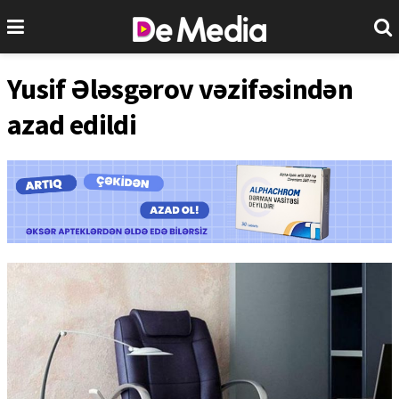
Yusif Ələsgərov vəzifəsindən
azad edildi