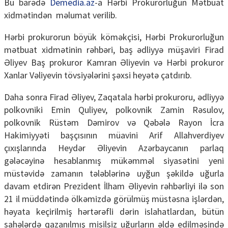
Bu barədə
Demedia.az
-a Hərbi Prokurorluğun Mətbuat
xidmətindən məlumat verilib.
Hərbi prokurorun böyük köməkçisi, Hərbi Prokurorluğun
mətbuat xidmətinin rəhbəri, baş ədliyyə müşaviri Firad
Əliyev Baş prokuror Kamran Əliyevin və Hərbi prokuror
Xanlar Vəliyevin tövsiyələrini şəxsi heyətə çatdırıb.
Daha sonra Firad Əliyev, Zaqatala hərbi prokuroru, ədliyyə
polkovniki Emin Quliyev, polkovnik Zamin Rəsulov,
polkovnik Rüstəm Dəmirov və Qəbələ Rayon İcra
Hakimiyyəti başçısının müavini Arif Allahverdiyev
çıxışlarında Heydər Əliyevin Azərbaycanın parlaq
gələcəyinə hesablanmış mükəmməl siyasətini yeni
müstəvidə zamanın tələblərinə uyğun şəkildə uğurla
davam etdirən Prezident İlham Əliyevin rəhbərliyi ilə son
21 il müddətində ölkəmizdə görülmüş müstəsna işlərdən,
həyata keçirilmiş hərtərəfli dərin islahatlardan, bütün
sahələrdə qazanılmış misilsiz uğurların əldə edilməsində