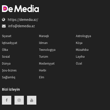
https://demedia.az/
info@demedia.az
Siyasət
Maraqlı
Astrologiya
İqtisadiyyat
İdman
Köşə
Ölkə
Texnologiya
Müsahibə
Sosial
Turizm
Layihə
Dünya
Mədəniyyət
Özəl
Şou-biznes
Hərbi
Sağlamlıq
Elm
Bizi izləyin