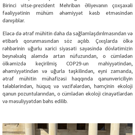
Birinci vitse-prezident Mehriban Əliyevanın çoxşaxəli
fəaliyyətinin mühüm əhəmiyyət kəsb etməsindən
danışıblar.
Eləcə də ətraf mühitin daha da sağlamlaşdırılmasından və
etibarlı qorunmasından söz açılıb. Çıxışlarda ölkə
rəhbərinin uğurlu xarici siyasəti sayəsində dövlətimizin
beynəlxalq aləmdə artan nüfuzundan, o cümlədən
ölkəmizdə keçirilmiş COP29-un mahiyyətindən,
əhəmiyyətindən və uğurla təşkilindən, eyni zamanda,
ətraf mühitin mühafizəsi haqqında qanunvericiliyin
tələblərindən, hüquq və vəzifələrdən, həmçinin ekoloji
qanun pozuntularından, o cümlədən ekoloji cinayətlərdən
və məsuliyyətdən bəhs edilib.