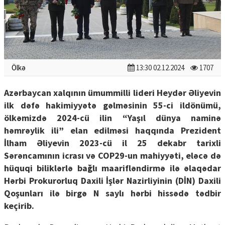
Ölkə
13:30 02.12.2024
1707
Azərbaycan xalqının ümummilli lideri Heydər Əliyevin
ilk dəfə hakimiyyətə gəlməsinin 55-ci ildönümü,
ölkəmizdə 2024-cü ilin “Yaşıl dünya naminə
həmrəylik ili” elan edilməsi haqqında Prezident
İlham Əliyevin 2023-cü il 25 dekabr tarixli
Sərəncamının icrası və COP29-un mahiyyəti, eləcə də
hüquqi biliklərlə bağlı maarifləndirmə ilə əlaqədar
Hərbi Prokurorluq Daxili İşlər Nazirliyinin (DİN) Daxili
Qoşunları ilə birgə N saylı hərbi hissədə tədbir
keçirib.