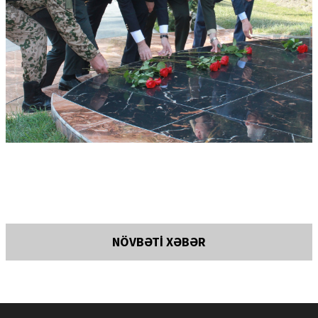
NÖVBƏTİ XƏBƏR