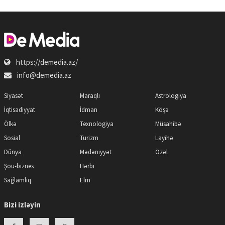
https://demedia.az/
info@demedia.az
Siyasət
Maraqlı
Astrologiya
İqtisadiyyat
İdman
Köşə
Ölkə
Texnologiya
Müsahibə
Sosial
Turizm
Layihə
Dünya
Mədəniyyət
Özəl
Şou-biznes
Hərbi
Sağlamlıq
Elm
Bizi izləyin