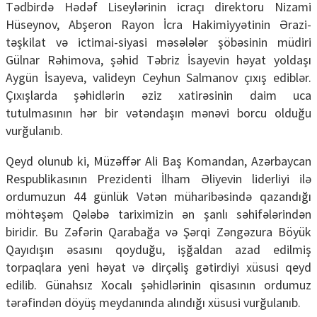
Tədbirdə Hədəf Liseylərinin icraçı direktoru Nizami
Hüseynov, Abşeron Rayon İcra Hakimiyyətinin Ərazi-
təşkilat və ictimai-siyasi məsələlər şöbəsinin müdiri
Gülnar Rəhimova, şəhid Təbriz İsayevin həyat yoldaşı
Aygün İsayeva, valideyn Ceyhun Salmanov çıxış ediblər.
Çıxışlarda şəhidlərin əziz xatirəsinin daim uca
tutulmasının hər bir vətəndaşın mənəvi borcu olduğu
vurğulanıb.
Qeyd olunub ki, Müzəffər Ali Baş Komandan, Azərbaycan
Respublikasının Prezidenti İlham Əliyevin liderliyi ilə
ordumuzun 44 günlük Vətən müharibəsində qazandığı
möhtəşəm Qələbə tariximizin ən şanlı səhifələrindən
biridir. Bu Zəfərin Qarabağa və Şərqi Zəngəzura Böyük
Qayıdışın əsasını qoyduğu, işğaldan azad edilmiş
torpaqlara yeni həyat və dirçəliş gətirdiyi xüsusi qeyd
edilib. Günahsız Xocalı şəhidlərinin qisasının ordumuz
tərəfindən döyüş meydanında alındığı xüsusi vurğulanıb.