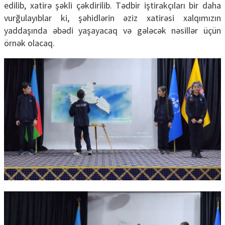
edilib, xatirə şəkli çəkdirilib. Tədbir iştirakçıları bir daha
vurğulayıblar ki, şəhidlərin əziz xatirəsi xalqımızın
yaddaşında əbədi yaşayacaq və gələcək nəsillər üçün
örnək olacaq.