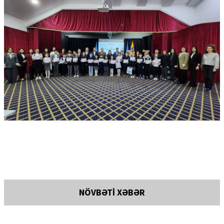
NÖVBƏTİ XƏBƏR