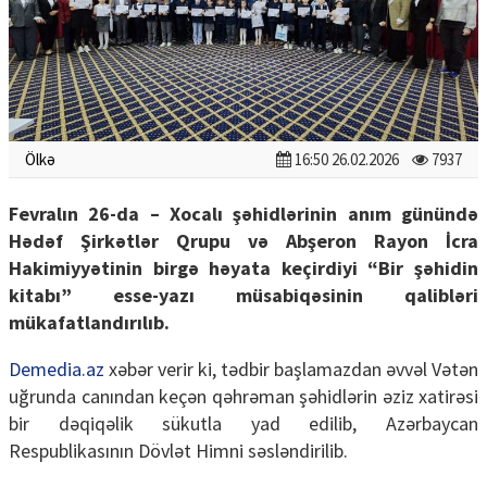
Ölkə
16:50 26.02.2026
7937
Fevralın 26-da – Xocalı şəhidlərinin anım günündə
Hədəf Şirkətlər Qrupu və Abşeron Rayon İcra
Hakimiyyətinin birgə həyata keçirdiyi “Bir şəhidin
kitabı” esse-yazı müsabiqəsinin qalibləri
mükafatlandırılıb.
Demedia.az
xəbər verir ki, tədbir başlamazdan əvvəl Vətən
uğrunda canından keçən qəhrəman şəhidlərin əziz xatirəsi
bir dəqiqəlik sükutla yad edilib, Azərbaycan
Respublikasının Dövlət Himni səsləndirilib.