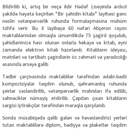
Bildirilib ki, artıq bir neçə ildir Hədəf Liseyində ardıcıl
şəkildə həyata keçirilən “Bir şəhidin kitabı” layihəsi gənc
nəslin vətənpərvərlik ruhunda formalaşmasına mühüm
töhfə verir. Bu il layihəyə 60 nəfəri Abşeron rayon
məktəblərindən olmaqla ümumilikdə 75 şagird qoşulub,
şəhidlərimizə həsr olunan onlarla hekayə və kitab, eyni
zamanda elektron kitab hazırlanıb. Kitabların ideyası,
mətnləri və tərtibatı şagirdlərin öz zəhməti və yaradıcılığı
əsasında ərsəyə gəlib.
Tədbir çərçivəsində məktəblilər tərəfindən ədəbi-bədii
kompozisiyalar təqdim olunub, qəhrəmanlıq ruhunda
şeirlər səsləndirilib, vətənpərvərlik mahnıları ifa edilib,
səhnəciklər nümayiş etdirilib. Çapdan çıxan kitabların
sərgisi iştirakçılar tərəfindən maraqla qarşılanıb.
Sonda müsabiqədə qalib gələn və həvəsləndirici yerləri
tutan məktəblilərə diplom, hədiyyə və plaketlər təqdim