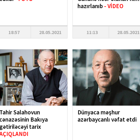
hazırlanıb
- VİDEO
18:57
28.05.2021
11:13
28.05.2021
Tahir Salahovun
Dünyaca məşhur
cənazəsinin Bakıya
azərbaycanlı vəfat etdi
gətiriləcəyi tarix
AÇIQLANDI