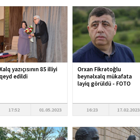
Xalq yazıçısının 85 illiyi
Orxan Fikrətoğlu
qeyd edildi
beynəlxalq mükafata
layiq görüldü - FOTO
17:52
01.05.2023
16:23
17.02.2023