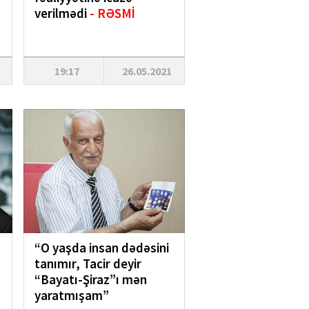
verilmədi
- RƏSMİ
19:17
26.05.2021
“O yaşda insan dədəsini
tanımır, Tacir deyir
“Bayatı-Şiraz”ı mən
yaratmışam”