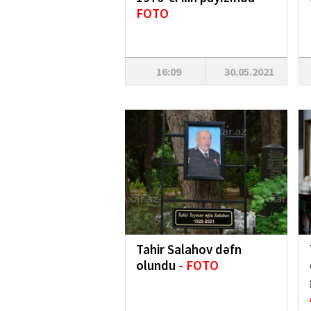
FOTO
16:09
30.05.2021
Tahir Salahov dəfn
olundu
- FOTO