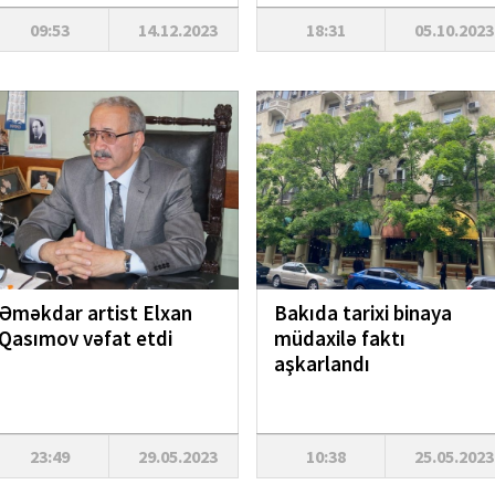
09:53
14.12.2023
18:31
05.10.2023
Əməkdar artist Elxan
Bakıda tarixi binaya
Qasımov vəfat etdi
müdaxilə faktı
aşkarlandı
23:49
29.05.2023
10:38
25.05.2023