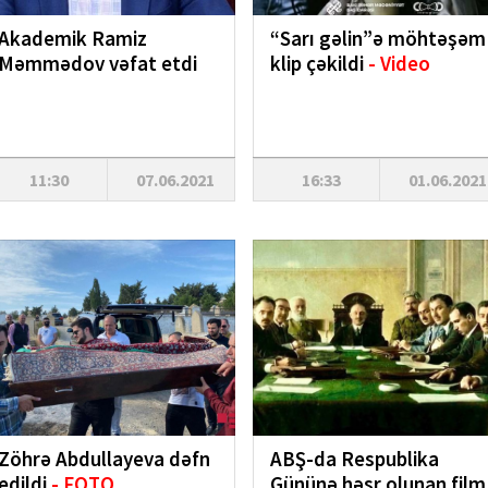
Akademik Ramiz
“Sarı gəlin”ə möhtəşəm
Məmmədov vəfat etdi
klip çəkildi
- Video
11:30
07.06.2021
16:33
01.06.2021
Zöhrə Abdullayeva dəfn
ABŞ-da Respublika
edildi
- FOTO
Gününə həsr olunan film