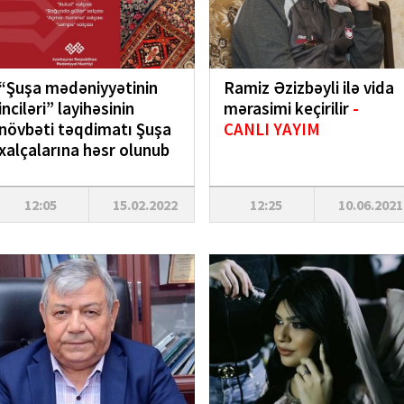
“Şuşa mədəniyyətinin
Ramiz Əzizbəyli ilə vida
inciləri” layihəsinin
mərasimi keçirilir
-
növbəti təqdimatı Şuşa
CANLI YAYIM
xalçalarına həsr olunub
12:05
15.02.2022
12:25
10.06.2021