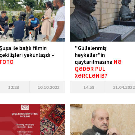
Şuşa ilə bağlı filmin
"Güllələnmiş
çəkilişləri yekunlaşdı -
heykəllər"in
FOTO
qaytarılmasına
NƏ
QƏDƏR PUL
XƏRCLƏNİB?
12:23
10.10.2022
14:58
21.04.2022