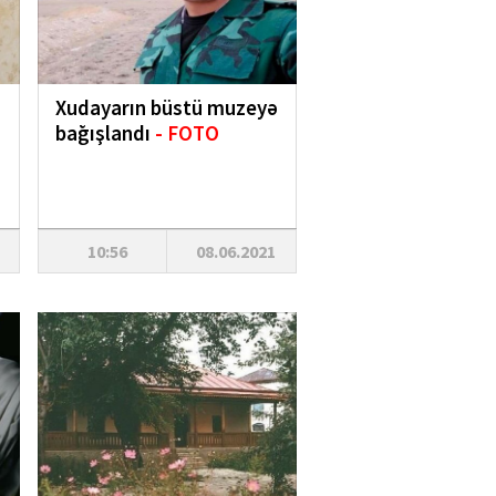
Xudayarın büstü muzeyə
bağışlandı
- FOTO
10:56
08.06.2021