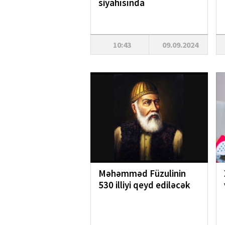
siyahısında
10:43
09.09.2024
Məhəmməd Füzulinin
530 illiyi qeyd ediləcək