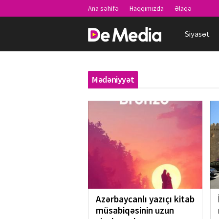
Ana səhifə
Haqqımızda
Əlaqə
Siyasət
Mədəniyyət
Azərbaycanlı yazıçı kitab
müsabiqəsinin uzun