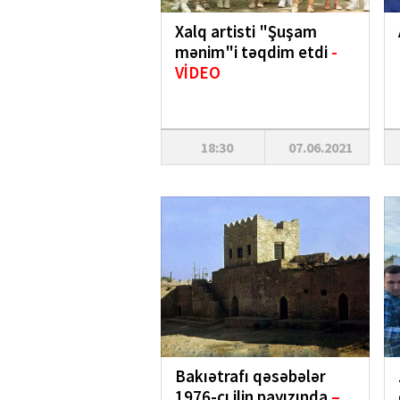
Xalq artisti "Şuşam
mənim"i təqdim etdi
-
VİDEO
18:30
07.06.2021
Bakıətrafı qəsəbələr
1976-cı ilin payızında
–