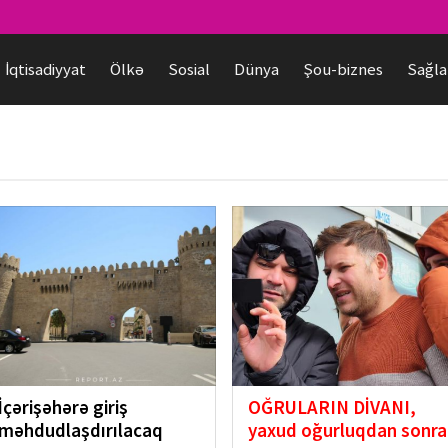
İqtisadiyyat
Ölkə
Sosial
Dünya
Şou-biznes
Sağla
İçərişəhərə giriş
OĞRULARIN DİVANI,
məhdudlaşdırılacaq
yaxud oğurluqdan sonra