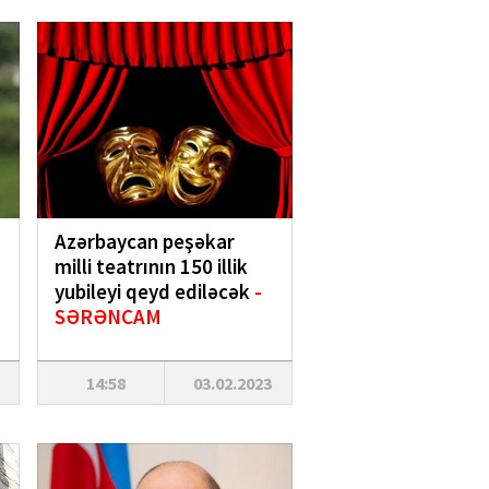
Azərbaycan peşəkar
milli teatrının 150 illik
yubileyi qeyd ediləcək
-
SƏRƏNCAM
14:58
03.02.2023