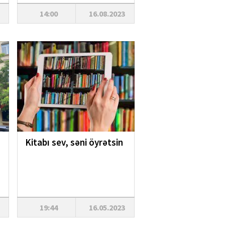
14:00
16.08.2023
Kitabı sev, səni öyrətsin
19:44
16.05.2023