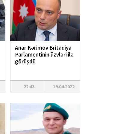
Anar Kərimov Britaniya
Parlamentinin üzvləri ilə
görüşdü
22:43
19.04.2022