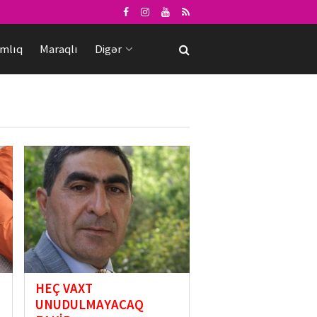
mlıq
Maraqlı
Digər
HEÇ VAXT
UNUDULMAYACAQ