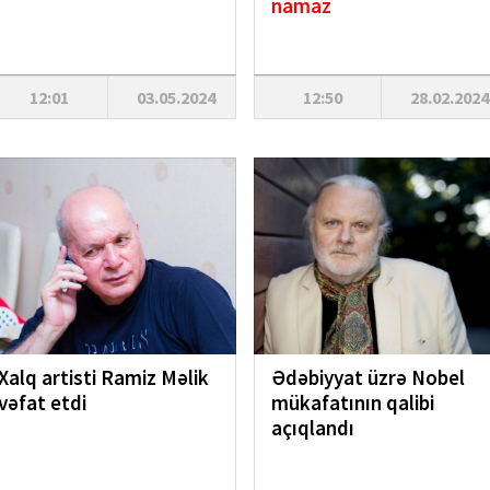
namaz
12:01
03.05.2024
12:50
28.02.2024
Xalq artisti Ramiz Məlik
Ədəbiyyat üzrə Nobel
vəfat etdi
mükafatının qalibi
açıqlandı