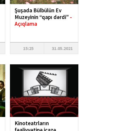
Şuşada Bülbülün Ev
Muzeyinin “qapı dərdi”
-
Açıqlama
15:25
31.05.2021
Kinoteatrların
fəaliyyətinə icazə