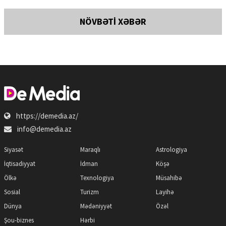
NÖVBƏTİ XƏBƏR
https://demedia.az/
info@demedia.az
Siyasət
Maraqlı
Astrologiya
İqtisadiyyat
İdman
Köşə
Ölkə
Texnologiya
Müsahibə
Sosial
Turizm
Layihə
Dünya
Mədəniyyət
Özəl
Şou-biznes
Hərbi