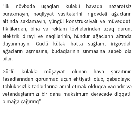
"İlk növbədə uşaqları küləkli havada nəzarətsiz
buraxmayın, nəqliyyat vasitələrini irigövdəli ağacların
altında saxlamayın, yüngül konstruksiyalı və müvəqqəti
tikililərdən, bina və reklam lövhələrindən uzaq durun,
elektrik dirəyi və naqillərinin, hündür ağacların altında
dayanmayın. Güclü külək hətta sağlam, irigövdəli
ağacların aşmasına, budaqlarının sınmasına səbəb ola
bilər.
Güclü küləklə müşayiət olunan hava şəraitinin
fəsadlarından qorunmaq üçün ehtiyatlı olub, qabaqlayıcı
təhlükəsizlik tədbirlərinə əməl etmək olduqca vacibdir və
vətəndaşlarımızı bir daha maksimum dərəcədə diqqətli
olmağa çağırırıq".