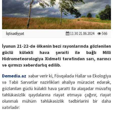
İqtisadiyyat
11:30 21.06.2024
566
İyunun 21-22-də ölkənin bəzi rayonlarında gözlənilən
güclü küləkli hava şəraiti ilə bağlı Milli
Hidrometeorologiya Xidməti tərəfindən sarı, narıncı
və qırmızı xəbərdarlıq edilib.
Demedia.az
xəbər verir ki, Fövqəladə Hallar və Ekologiya
və Təbii Sərvətlər nazirlikləri əhaliyə müraciət edərək,
gözlənilən güclü küləkli hava şəraiti ilə əlaqədar müvafiq
təhlükəsizlik qaydalarına riayət etməyə çağırır, riayət
olunmalı mühüm təhlükəsizlik tədbirlərini bir daha
xatırladır: