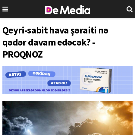
Qeyri-sabit hava şəraiti nə
qədər davam edəcək? -
PROQNOZ