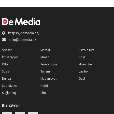
https://demedia.az/
info@demedia.az
Siyasət
Maraqlı
Astrologiya
İqtisadiyyat
İdman
Köşə
Ölkə
Texnologiya
Müsahibə
Sosial
Turizm
Layihə
Dünya
Mədəniyyət
Özəl
Şou-biznes
Hərbi
Sağlamlıq
Elm
Bizi izləyin