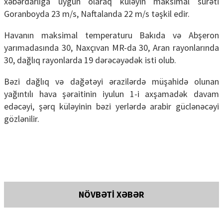
xəbərdarlığa uyğun olaraq küləyin maksimal sürəti
Goranboyda 23 m/s, Naftalanda 22 m/s təşkil edir.
Havanın maksimal temperaturu Bakıda və Abşeron
yarımadasında 30, Naxçıvan MR-da 30, Aran rayonlarında
30, dağlıq rayonlarda 19 dərəcəyədək isti olub.
Bəzi dağlıq və dağətəyi ərazilərdə müşahidə olunan
yağıntılı hava şəraitinin iyulun 1-i axşamadək davam
edəcəyi, şərq küləyinin bəzi yerlərdə arabir güclənəcəyi
gözlənilir.
NÖVBƏTİ XƏBƏR