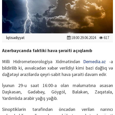
İqtisadiyyat
18:00 29.06.2024
617
Azərbaycanda faktiki hava şəraiti açıqlanıb
Milli Hidrometeorologiya Xidmətindən
Demedia.az
-a
bildirilib ki, əvvəlcədən xəbər verildiyi kimi bəzi dağlıq və
dağətəyi ərazilərdə qeyri-sabit hava şəraiti davam edir.
İyunun 29-u saat 16:00-a olan məlumatına əsasən
Daşkəsən, Gədəbəy, Göygöl, Balakən, Zaqatala,
Yardımlıda arabir yağış yağıb.
Sinoptiklərin tərəfindən öncədən verilən narıncı