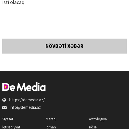
isti olacaq.
NÖVBƏTİ XƏBƏR
https://demedia.az/
info@demedia.az
Siyasət
Maraqlı
Astrologiya
İqtisadiyyat
İdman
Köşə