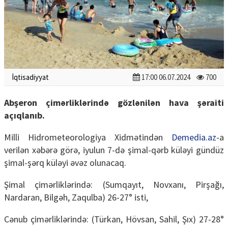
İqtisadiyyat
17:00 06.07.2024
700
Abşeron çimərliklərində gözlənilən hava şəraiti
açıqlanıb.
Milli Hidrometeorologiya Xidmətindən
Demedia.az
-a
verilən xəbərə görə, iyulun 7-də şimal-qərb küləyi gündüz
şimal-şərq küləyi əvəz olunacaq.
Şimal çimərliklərində: (Sumqayıt, Novxanı, Pirşağı,
Nardaran, Bilgəh, Zaqulba) 26-27° isti,
Cənub çimərliklərində: (Türkan, Hövsan, Sahil, Şıx) 27-28°