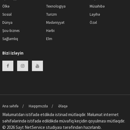
Ölkə
Texnologiya
Müsahibə
Sosial
Turizm
Layihə
Dünya
Mədəniyyət
Özəl
Şou-biznes
Hərbi
Sağlamlıq
Elm
Bizi izləyin
Ana səhifə
Haqqımızda
Əlaqə
Məlumatdan istifadə etdikdə istinad mütləqdir. Məlumat internet
səhifələrində istifadə edildikdə müvafiq keçidin qoyulması mütləqdir.
© 2026 Sayt
NetService
studiyası tərəfindən hazırlanıb.