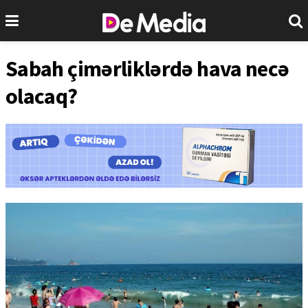
Sabah çimərliklərdə hava necə
olacaq?