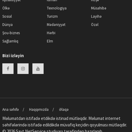
Ölkə
Texnologiya
Müsahibə
Sosial
Turizm
Layihə
Dünya
Mədəniyyət
Özəl
Şou-biznes
Hərbi
Sağlamlıq
Elm
Bizi izləyin
Ana səhifə
Haqqımızda
Əlaqə
Məlumatdan istifadə etdikdə istinad mütləqdir. Məlumat internet
səhifələrində istifadə edildikdə müvafiq keçidin qoyulması mütləqdir.
© 2026 Sayt
NetService
studiyası tərəfindən hazırlanıb.