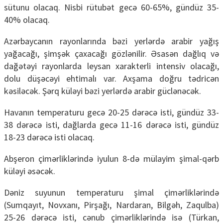
sütunu olacaq. Nisbi rütubət gecə 60-65%, gündüz 35-
40% olacaq.
Azərbaycanın rayonlarında bəzi yerlərdə arabir yağış
yağacağı, şimşək çaxacağı gözlənilir. Əsasən dağlıq və
dağətəyi rayonlarda leysan xarakterli intensiv olacağı,
dolu düşəcəyi ehtimalı var. Axşama doğru tədricən
kəsiləcək. Şərq küləyi bəzi yerlərdə arabir güclənəcək.
Havanın temperaturu gecə 20-25 dərəcə isti, gündüz 33-
38 dərəcə isti, dağlarda gecə 11-16 dərəcə isti, gündüz
18-23 dərəcə isti olacaq.
Abşeron çimərliklərində iyulun 8-də mülayim şimal-qərb
küləyi əsəcək.
Dəniz suyunun temperaturu şimal çimərliklərində
(Sumqayıt, Novxanı, Pirşağı, Nardaran, Bilgəh, Zaqulba)
25-26 dərəcə isti, cənub çimərliklərində isə (Türkan,