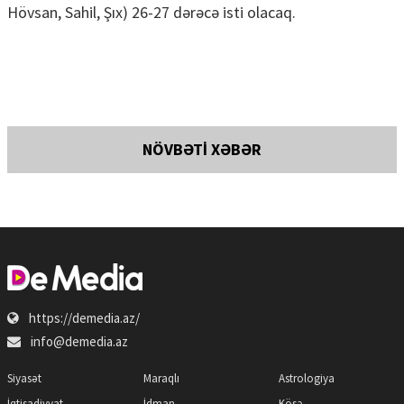
Hövsan, Sahil, Şıx) 26-27 dərəcə isti olacaq.
NÖVBƏTİ XƏBƏR
https://demedia.az/
info@demedia.az
Siyasət
Maraqlı
Astrologiya
İqtisadiyyat
İdman
Köşə