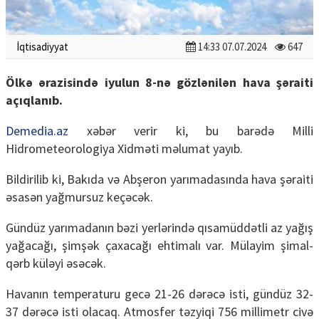
İqtisadiyyat
14:33 07.07.2024
647
Ölkə ərazisində iyulun 8-nə gözlənilən hava şəraiti
açıqlanıb.
Demedia.az
xəbər verir ki, bu barədə Milli
Hidrometeorologiya Xidməti məlumat yayıb.
Bildirilib ki, Bakıda və Abşeron yarımadasında hava şəraiti
əsasən yağmursuz keçəcək.
Gündüz yarımadanın bəzi yerlərində qısamüddətli az yağış
yağacağı, şimşək çaxacağı ehtimalı var. Mülayim şimal-
qərb küləyi əsəcək.
Havanın temperaturu gecə 21-26 dərəcə isti, gündüz 32-
37 dərəcə isti olacaq. Atmosfer təzyiqi 756 millimetr civə