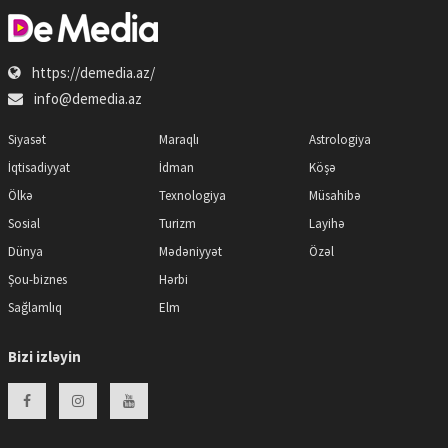
https://demedia.az/
info@demedia.az
Siyasət
Maraqlı
Astrologiya
İqtisadiyyat
İdman
Köşə
Ölkə
Texnologiya
Müsahibə
Sosial
Turizm
Layihə
Dünya
Mədəniyyət
Özəl
Şou-biznes
Hərbi
Sağlamlıq
Elm
Bizi izləyin