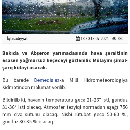
İqtisadiyyat
13:30 13.07.2024
780
Bakıda və Abşeron yarımadasında hava şəraitinin
əsasən yağmursuz keçəcəyi gözlənilir. Mülayim şimal-
şərq küləyi əsəcək.
Bu barədə
Demedia.az
-a Milli Hidrometeorologiya
Xidmətindən məlumat verilib.
Bildirilib ki, havanın temperaturu gecə 21-26° isti, gündüz
31-36° isti olacaq. Atmosfer təzyiqi normadan aşağı 756
mm civə sütunu olacaq. Nisbi rütubət gecə 50-60 %,
gündüz 30-35 % olacaq.