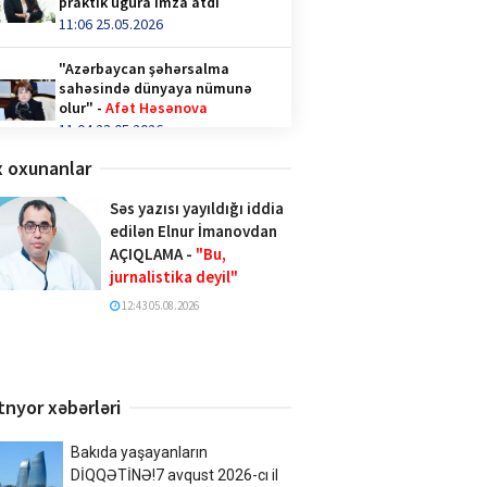
praktik uğura imza atdı
11:06 25.05.2026
"Azərbaycan şəhərsalma
sahəsində dünyaya nümunə
olur" -
Afət Həsənova
11:04 23.05.2026
 oxunanlar
Qəhvə içənlər diqqət —
hormonlar təhlükədə ola bilər!
Səs yazısı yayıldığı iddia
video/
edilən Elnur İmanovdan
14:36 28.04.2026
AÇIQLAMA -
"Bu,
jurnalistika deyil"
Türk İnteqrasiya Olimpiadasına
Azərbaycandan 1000-ə yaxın
12:43 05.08.2026
şagird qatılıb
10:02 20.04.2026
Xalq şairi Sabir Rüstəmxanlı
tnyor xəbərləri
“Turan bilgəsi” mükafatına
layiq görüldü
17:02 08.04.2026
Bakıda yaşayanların
DİQQƏTİNƏ!7 avqust 2026-cı il