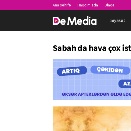
Ana səhifə
Haqqımızda
Əlaqə
Siyasət
Sabah da hava çox ist