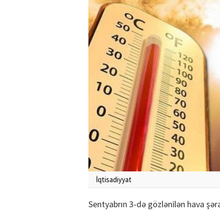
İqtisadiyyat
Sentyabrın 3-də gözlənilən hava şərai