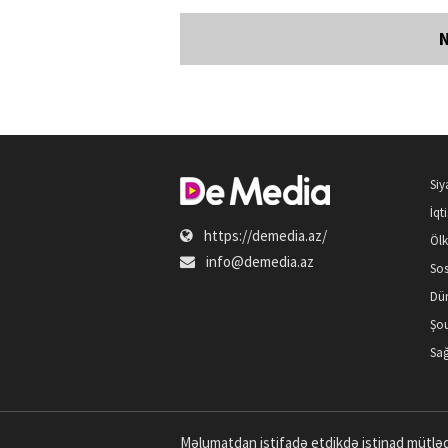
Siy
İqt
https://demedia.az/
Öl
info@demedia.az
Sos
Dü
Şou
Sağ
Məlumatdan istifadə etdikdə istinad mütləq