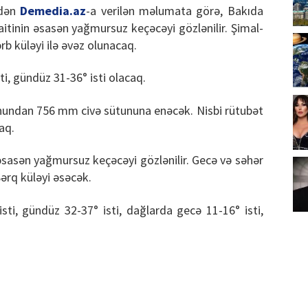
ndən
Demedia.az
-a verilən məlumata görə, Bakıda
tinin əsasən yağmursuz keçəcəyi gözlənilir. Şimal-
b küləyi ilə əvəz olunacaq.
i, gündüz 31-36° isti olacaq.
nundan 756 mm civə sütununa enəcək. Nisbi rütubət
aq.
sasən yağmursuz keçəcəyi gözlənilir. Gecə və səhər
ərq küləyi əsəcək.
ti, gündüz 32-37° isti, dağlarda gecə 11-16° isti,