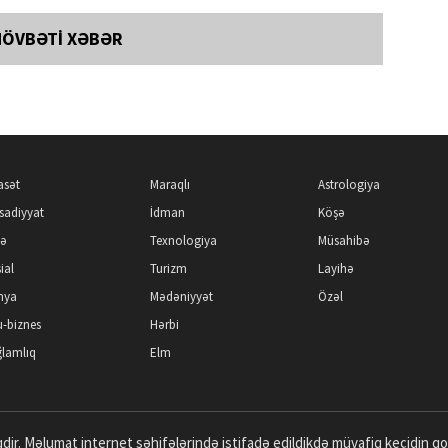
NÖVBƏTİ XƏBƏR
asət
Maraqlı
Astrologiya
isadiyyat
İdman
Köşə
kə
Texnologiya
Müsahibə
ial
Turizm
Layihə
nya
Mədəniyyət
Özəl
-biznes
Hərbi
lamlıq
Elm
dir. Məlumat internet səhifələrində istifadə edildikdə müvafiq keçidin q