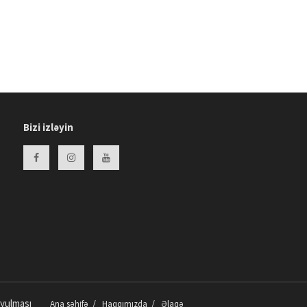
Zərərli vərdişlərə “yox” deyirik -
FOTOLAR
15:04 13.02.2026
Beynəlxalq Kitab Bağışlama
Gününə Həsr Olunmuş Tədbir
Keçirilib -
FOTOLAR
14:53 13.02.2026
Bizi izləyin
Təmsilçimiz 28 min iştirakçı
arasında 56-cı olub: "Dubay
Marafonu" -
FOTO
12:24 12.02.2026
Uşağın göbəyindən sidik gəlirsə,
bu nə deməkdir?
video/
12:27 09.02.2026
Qarın üçün pəhriz saxlayırsan,
amma getmir? Səbəb bunlar ola
bilər!
video/
14:20 30.01.2026
oyulması
Ana səhifə
Haqqımızda
Əlaqə