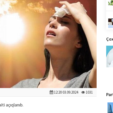
Çox
12:20 03.09.2024
1031
Par
ti açıqlanıb.