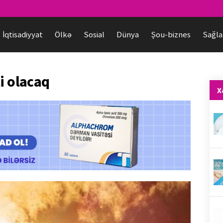
İqtisadiyyat
Ölkə
Sosial
Dünya
Şou-biznes
Sağla
i olacaq
X