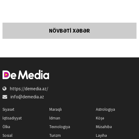
NÖVBƏTİ XƏBƏR
https://demedia.az/
info@demedia.az
Siyasət
Maraqlı
Astrologiya
İqtisadiyyat
İdman
Köşə
Ölkə
Texnologiya
Müsahibə
Sosial
Turizm
Layihə