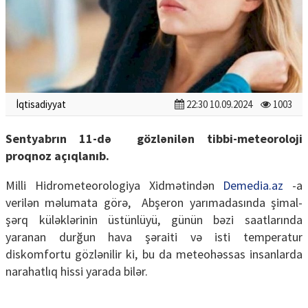
İqtisadiyyat
22:30 10.09.2024
1003
Sentyabrın 11-də gözlənilən tibbi-meteoroloji
proqnoz açıqlanıb.
Milli Hidrometeorologiya Xidmətindən
Demedia.az
-a
verilən məlumata görə, Abşeron yarımadasında şimal-
şərq küləklərinin üstünlüyü, günün bəzi saatlarında
yaranan durğun hava şəraiti və isti temperatur
diskomfortu gözlənilir ki, bu da meteohəssas insanlarda
narahatlıq hissi yarada bilər.