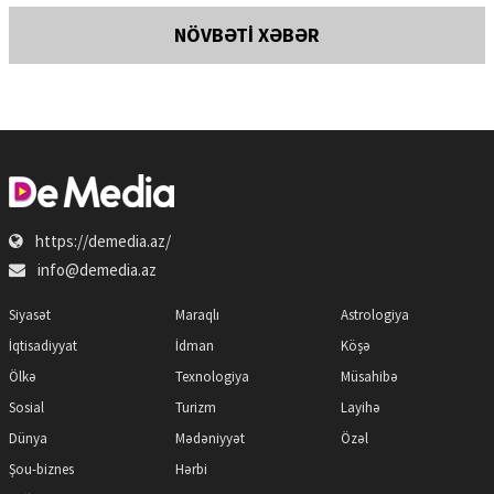
NÖVBƏTİ XƏBƏR
https://demedia.az/
info@demedia.az
Siyasət
Maraqlı
Astrologiya
İqtisadiyyat
İdman
Köşə
Ölkə
Texnologiya
Müsahibə
Sosial
Turizm
Layihə
Dünya
Mədəniyyət
Özəl
Şou-biznes
Hərbi