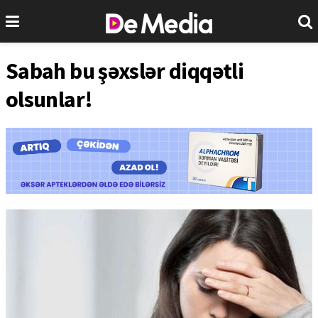
Sabah bu şəxslər diqqətli
olsunlar!