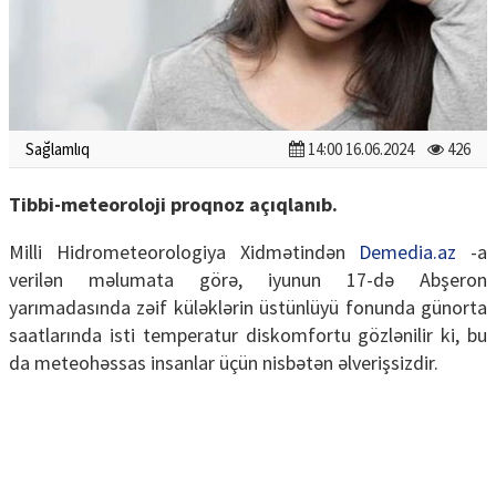
Sağlamlıq
14:00 16.06.2024
426
Tibbi-meteoroloji proqnoz açıqlanıb.
Milli Hidrometeorologiya Xidmətindən
Demedia.az
-a
verilən məlumata görə, iyunun 17-də Abşeron
yarımadasında zəif küləklərin üstünlüyü fonunda günorta
saatlarında isti temperatur diskomfortu gözlənilir ki, bu
da meteohəssas insanlar üçün nisbətən əlverişsizdir.