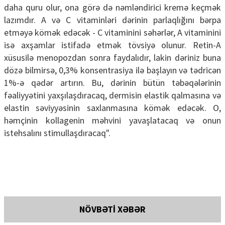
daha quru olur, ona görə də nəmləndirici kremə keçmək
lazımdır. A və C vitaminləri dərinin parlaqlığını bərpa
etməyə kömək edəcək - C vitaminini səhərlər, A vitaminini
isə axşamlar istifadə etmək tövsiyə olunur. Retin-A
xüsusilə menopozdan sonra faydalıdır, lakin dəriniz buna
dözə bilmirsə, 0,3% konsentrasiya ilə başlayın və tədricən
1%-ə qədər artırın. Bu, dərinin bütün təbəqələrinin
fəaliyyətini yaxşılaşdıracaq, dermisin elastik qalmasına və
elastin səviyyəsinin saxlanmasına kömək edəcək. O,
həmçinin kollagenin məhvini yavaşlatacaq və onun
istehsalını stimullaşdıracaq".
NÖVBƏTİ XƏBƏR