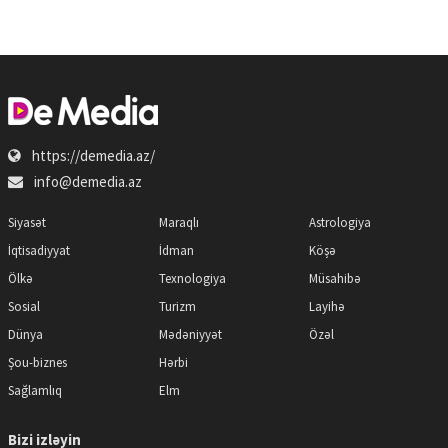
https://demedia.az/
info@demedia.az
Siyasət
Maraqlı
Astrologiya
İqtisadiyyat
İdman
Köşə
Ölkə
Texnologiya
Müsahibə
Sosial
Turizm
Layihə
Dünya
Mədəniyyət
Özəl
Şou-biznes
Hərbi
Sağlamlıq
Elm
Bizi izləyin