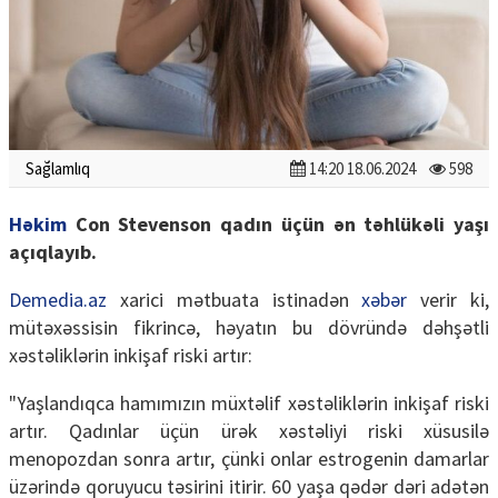
Sağlamlıq
14:20 18.06.2024
598
Həkim
Con Stevenson qadın üçün ən təhlükəli yaşı
açıqlayıb.
Demedia.az
xarici mətbuata istinadən
xəbər
verir ki,
mütəxəssisin fikrincə, həyatın bu dövründə dəhşətli
xəstəliklərin inkişaf riski artır:
"Yaşlandıqca hamımızın müxtəlif xəstəliklərin inkişaf riski
artır. Qadınlar üçün ürək xəstəliyi riski xüsusilə
menopozdan sonra artır, çünki onlar estrogenin damarlar
üzərində qoruyucu təsirini itirir. 60 yaşa qədər dəri adətən