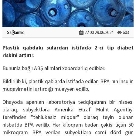
Sağlamlıq
22:00 29.06.2024
603
Plastik qabdakı sulardan istifadə 2-ci tip diabet
riskini artırı
r.
Bununla bağlı ABŞ alimləri xəbərdarlıq ediblər.
Bildirilib ki, plastik qablarda istifadə edilən BPA-nın insulin
müqavimətini artırdığı müəyyən edilib.
Ohayoda aparılan laboratoriya tədqiqatının bir hissəsi
olaraq, subyektlərə Amerika Ətraf Mühit Agentliyi
tərəfindən "təhlükəsiz miqdar" olaraq təyin olunan
nisbətdə BPA verilib. Hər kiloqram bədən çəkisi üçün 50
mikroqram BPA verilən subyektlərə cəmi dörd gün