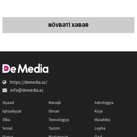
NÖVBƏTİ XƏBƏR
https://demedia.az/
info@demedia.az
Siyasət
Maraqlı
Astrologiya
İqtisadiyyat
İdman
Köşə
Ölkə
Texnologiya
Müsahibə
Sosial
Turizm
Layihə
Dünya
Mədəniyyət
Özəl