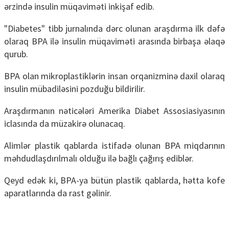
ərzində insulin müqaviməti inkişaf edib.
"Diabetes" tibb jurnalında dərc olunan araşdırma ilk dəfə
olaraq BPA ilə insulin müqaviməti arasında birbaşa əlaqə
qurub.
BPA olan mikroplastiklərin insan orqanizminə daxil olaraq
insulin mübadiləsini pozduğu bildirilir.
Araşdırmanın nəticələri Amerika Diabet Assosiasiyasının
iclasında da müzakirə olunacaq.
Alimlər plastik qablarda istifadə olunan BPA miqdarının
məhdudlaşdırılmalı olduğu ilə bağlı çağırış ediblər.
Qeyd edək ki, BPA-ya bütün plastik qablarda, hətta kofe
aparatlarında da rast gəlinir.