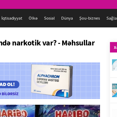
İqtisadiyyat
Ölkə
Sosial
Dünya
Şou-biznes
Sağla
də narkotik var? - Məhsullar
X