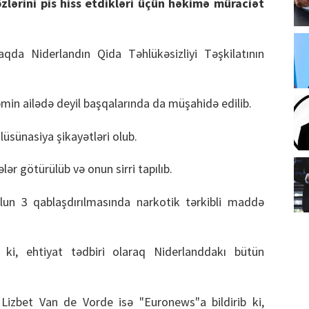
lərini pis hiss etdikləri üçün həkimə müraciət
aqda Niderlandın Qida Təhlükəsizliyi Təşkilatının
əmin ailədə deyil başqalarında da müşahidə edilib.
üsünasiya şikayətləri olub.
 götürülüb və onun sirri tapılıb.
lun 3 qablaşdırılmasında narkotik tərkibli maddə
b ki, ehtiyat tədbiri olaraq Niderlanddakı bütün
 Lizbet Van de Vorde isə "Euronews"a bildirib ki,