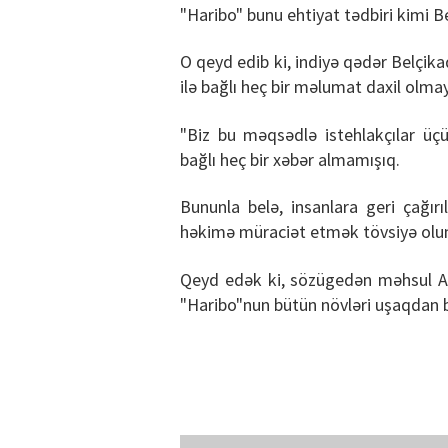
"Haribo" bunu ehtiyat tədbiri kimi B
O qeyd edib ki, indiyə qədər Belçika
ilə bağlı heç bir məlumat daxil olmay
"Biz bu məqsədlə istehlakçılar üç
bağlı heç bir xəbər almamışıq.
Bununla belə, insanlara geri çağırı
həkimə müraciət etmək tövsiyə olun
Qeyd edək ki, sözügedən məhsul Azə
"Haribo"nun bütün növləri uşaqdan