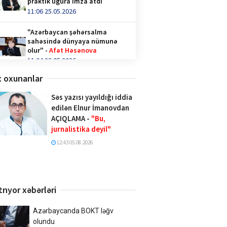
praktik uğura imza atdı
11:06 25.05.2026
"Azərbaycan şəhərsalma
sahəsində dünyaya nümunə
olur" -
Afət Həsənova
11:04 23.05.2026
 oxunanlar
Qəhvə içənlər diqqət —
hormonlar təhlükədə ola bilər!
Səs yazısı yayıldığı iddia
video/
edilən Elnur İmanovdan
14:36 28.04.2026
AÇIQLAMA -
"Bu,
jurnalistika deyil"
Türk İnteqrasiya Olimpiadasına
Azərbaycandan 1000-ə yaxın
12:43 05.08.2026
şagird qatılıb
10:02 20.04.2026
Xalq şairi Sabir Rüstəmxanlı
tnyor xəbərləri
“Turan bilgəsi” mükafatına
layiq görüldü
17:02 08.04.2026
Azərbaycanda BOKT ləğv
olundu