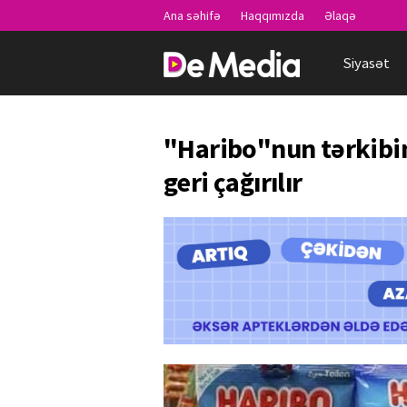
Ana səhifə
Haqqımızda
Əlaqə
Siyasət
"Haribo"nun tərkibin
geri çağırılır