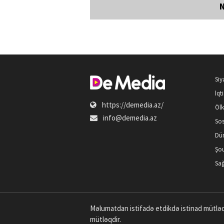
Siy
İqt
https://demedia.az/
Öl
info@demedia.az
Sos
Dü
Şou
Sağ
Məlumatdan istifadə etdikdə istinad mütləq
mütləqdir.