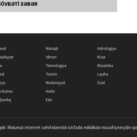
NÖVBƏTİ XƏBƏR
asət
Maraqlı
Astrologiya
isadiyyat
İdman
Köşə
kə
Texnologiya
Müsahibə
ial
Turizm
Layihə
nya
Mədəniyyət
Özəl
-biznes
Hərbi
lamlıq
Elm
dir. Məlumat internet səhifələrində istifadə edildikdə müvafiq keçidin q