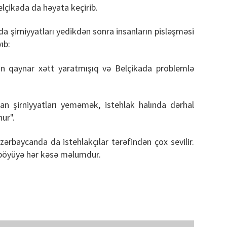
elçikada da həyata keçirib.
da şirniyyatları yedikdən sonra insanların pisləşməsi
ıb:
ün qaynar xətt yaratmışıq və Belçikada problemlə
lan şirniyyatları yeməmək, istehlak halında dərhal
ur".
rbaycanda da istehlakçılar tərəfindən çox sevilir.
 böyüyə hər kəsə məlumdur.