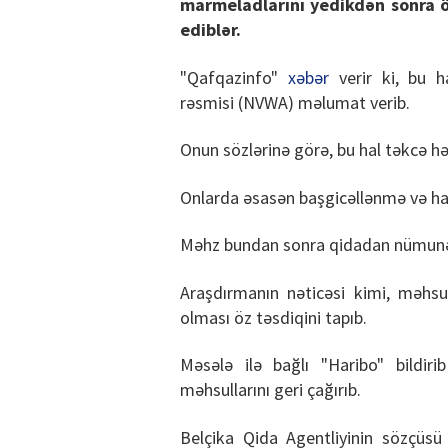
marmeladlarını yedikdən sonra öz
ediblər.
"Qafqazinfo"
xəbər
verir ki, bu h
rəsmisi (NVWA) məlumat verib.
Onun sözlərinə görə, bu hal təkcə h
Onlarda əsasən başgicəllənmə və hal
Məhz bundan sonra qidadan nümunələr
Araşdırmanın nəticəsi kimi, məhsu
olması öz təsdiqini tapıb.
Məsələ ilə bağlı "Haribo" bildiri
məhsullarını geri çağırıb.
Belçika Qida Agentliyinin sözçüsü