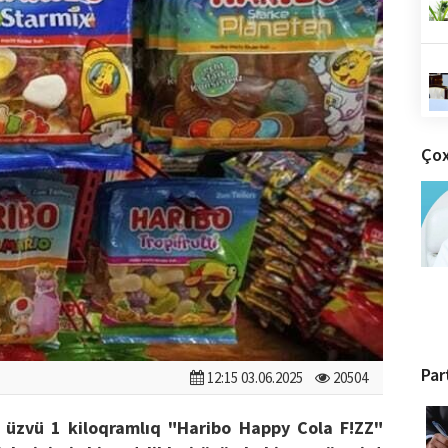
Çox
Par
12:15 03.06.2025
20504
ə üzvü 1 kiloqramlıq "Haribo Happy Cola F!ZZ"