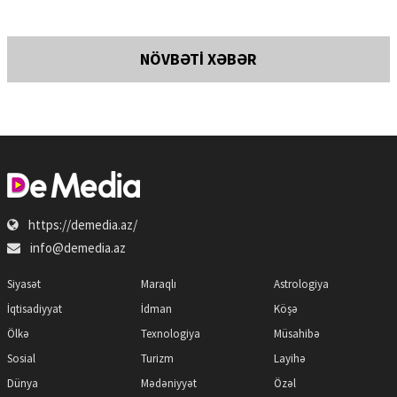
NÖVBƏTİ XƏBƏR
https://demedia.az/
info@demedia.az
Siyasət
Maraqlı
Astrologiya
İqtisadiyyat
İdman
Köşə
Ölkə
Texnologiya
Müsahibə
Sosial
Turizm
Layihə
Dünya
Mədəniyyət
Özəl