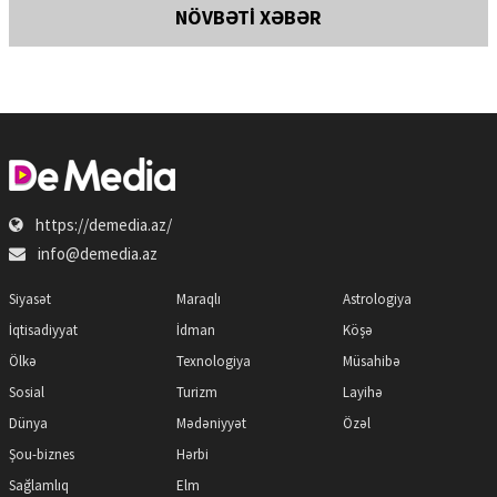
NÖVBƏTİ XƏBƏR
https://demedia.az/
info@demedia.az
Siyasət
Maraqlı
Astrologiya
İqtisadiyyat
İdman
Köşə
Ölkə
Texnologiya
Müsahibə
Sosial
Turizm
Layihə
Dünya
Mədəniyyət
Özəl
Şou-biznes
Hərbi
Sağlamlıq
Elm