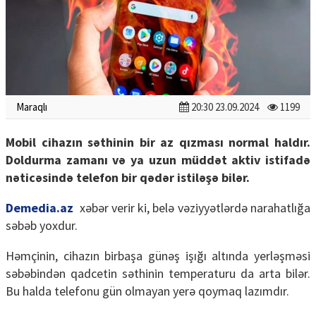
Maraqlı
20:30 23.09.2024
1199
Mobil cihazın səthinin bir az qızması normal haldır.
Doldurma zamanı və ya uzun müddət aktiv istifadə
nəticəsində telefon bir qədər istiləşə bilər.
Demedia.az
xəbər verir ki, belə vəziyyətlərdə narahatlığa
səbəb yoxdur.
Həmçinin, cihazın birbaşa günəş işığı altında yerləşməsi
səbəbindən qadcetin səthinin temperaturu da arta bilər.
Bu halda telefonu gün olmayan yerə qoymaq lazımdır.