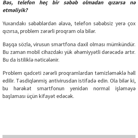
Bəs, telefon heç bir səbəb olmadan qızarsa nə
etməliyik?
Yuxarıdakı səbəblərdən əlavə, telefon səbəbsiz yerə çox
qızırsa, problem zərərli proqram ola bilər.
Başqa sözlə, virusun smartfona daxil olması mümkündür.
Bu zaman mobil cihazdakı yük əhəmiyyətli dərəcədə artır.
Bu da istiliklə nəticələnir.
Problem qadceti zərərli proqramlardan təmizləməklə həll
edilir. Təsdiqlənmiş antivirusdan istifadə edin. Ola bilər ki,
bu hərəkət smartfonun yenidən normal işləməyə
başlaması üçün kifayət edəcək.