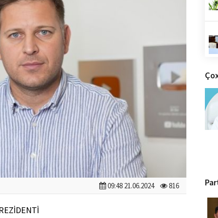
Çox
Par
09:48 21.06.2024
816
REZİDENTİ