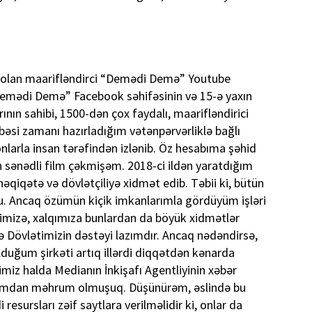
olan maarifləndirci “Demədi Demə” Youtube
“Demədi Demə” Facebook səhifəsinin və 15-ə yaxın
ının sahibi, 1500-dən çox faydalı, maarifləndirici
əsi zamanı hazırladığım vətənpərvərliklə bağlı
nlarla insan tərəfindən izlənib. Öz hesabıma şəhid
n sənədli film çəkmişəm. 2018-ci ildən yaratdığım
əqiqətə və dövlətçiliyə xidmət edib. Təbii ki, bütün
. Ancaq özümün kiçik imkanlarımla gördüyüm işləri
imizə, xalqımıza bunlardan da böyük xidmətlər
 Dövlətimizin dəstəyi lazımdır. Ancaq nədəndirsə,
olduğum şirkəti artıq illərdi diqqətdən kənarda
miz halda Medianın İnkişafı Agentliyinin xəbər
rdımdan məhrum olmuşuq. Düşünürəm, əslində bu
esursları zəif saytlara verilməlidir ki, onlar da