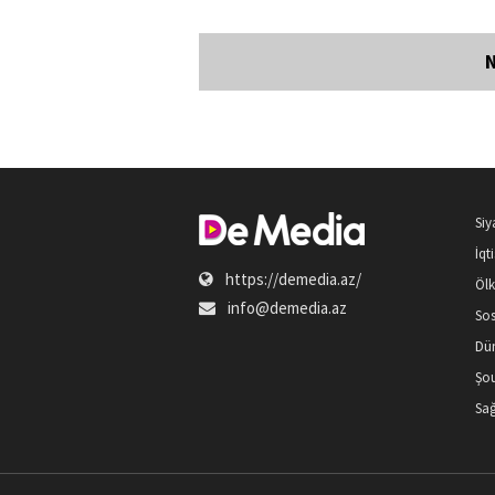
Siy
İqt
https://demedia.az/
Öl
info@demedia.az
Sos
Dü
Şou
Sağ