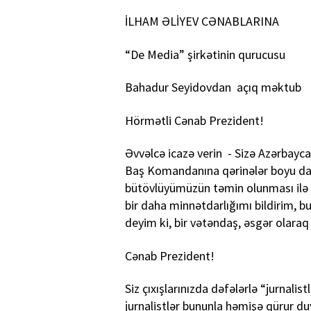
İLHAM ƏLİYEV CƏNABLARINA
“De Media” şirkətinin qurucusu
Bahadur Seyidovdan açıq məktub
Hörmətli Cənab Prezident!
Əvvəlcə icazə verin - Sizə Azərbaycan
Baş Komandanına qərinələr boyu da
bütövlüyümüzün təmin olunması ilə
bir daha minnətdarlığımı bildirim, b
deyim ki, bir vətəndaş, əsgər ola
Cənab Prezident!
Siz çıxışlarınızda dəfələrlə “jurnali
jurnalistlər bununla həmişə qürur du