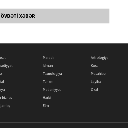
NÖVBƏTİ XƏBƏR
asət
Maraqlı
Astrologiya
isadiyyat
İdman
Köşə
kə
Texnologiya
Müsahibə
ial
Turizm
Layihə
nya
Mədəniyyət
Özəl
-biznes
Hərbi
lamlıq
Elm