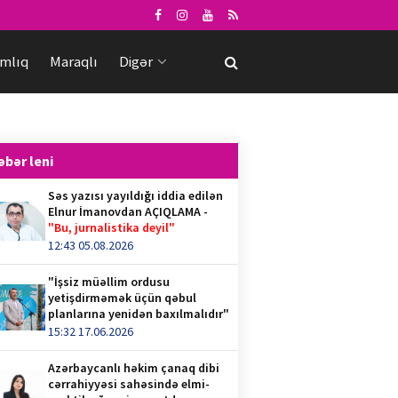
mlıq
Maraqlı
Digər
əbər leni
Səs yazısı yayıldığı iddia edilən
Elnur İmanovdan AÇIQLAMA -
"Bu, jurnalistika deyil"
12:43 05.08.2026
"İşsiz müəllim ordusu
yetişdirməmək üçün qəbul
planlarına yenidən baxılmalıdır"
15:32 17.06.2026
Azərbaycanlı həkim çanaq dibi
cərrahiyyəsi sahəsində elmi-