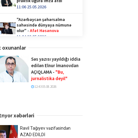
praktik uğura imza atdı
11:06 25.05.2026
"Azərbaycan şəhərsalma
sahəsində dünyaya nümunə
olur" -
Afət Həsənova
11:04 23.05.2026
 oxunanlar
Qəhvə içənlər diqqət —
hormonlar təhlükədə ola bilər!
Səs yazısı yayıldığı iddia
video/
edilən Elnur İmanovdan
14:36 28.04.2026
AÇIQLAMA -
"Bu,
jurnalistika deyil"
Türk İnteqrasiya Olimpiadasına
Azərbaycandan 1000-ə yaxın
12:43 05.08.2026
şagird qatılıb
10:02 20.04.2026
Xalq şairi Sabir Rüstəmxanlı
tnyor xəbərləri
“Turan bilgəsi” mükafatına
layiq görüldü
17:02 08.04.2026
Ravil Tağıyev vəzifəsindən
AZAD EDİLDİ