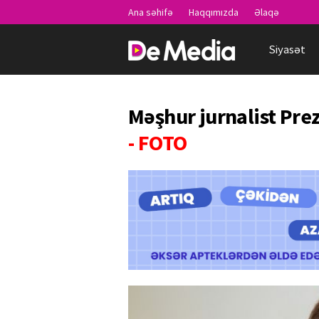
Ana səhifə
Haqqımızda
Əlaqə
Siyasət
Məşhur jurnalist Pre
- FOTO