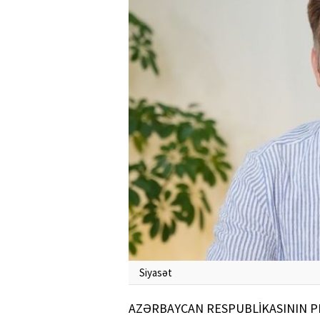
Siyasət
AZƏRBAYCAN RESPUBLİKASININ P