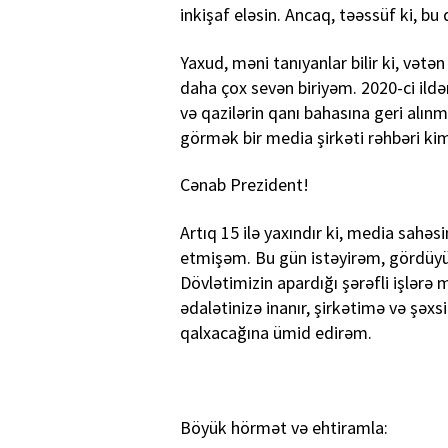
inkişaf eləsin. Ancaq, təəssüf ki, b
Yaxud, məni tanıyanlar bilir ki, vətən
daha çox sevən biriyəm. 2020-ci ildə
və qazilərin qanı bahasına geri alın
görmək bir media şirkəti rəhbəri ki
Cənab Prezident!
Artıq 15 ilə yaxındır ki, media sahə
etmişəm. Bu gün istəyirəm, gördüyüm 
Dövlətimizin apardığı şərəfli işlər
ədalətinizə inanır, şirkətimə və şəxs
qalxacağına ümid edirəm.
Böyük hörmət və ehtiramla: