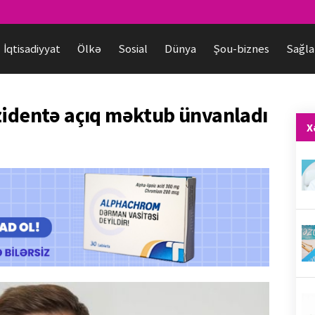
İqtisadiyyat
Ölkə
Sosial
Dünya
Şou-biznes
Sağla
zidentə açıq məktub ünvanladı
X