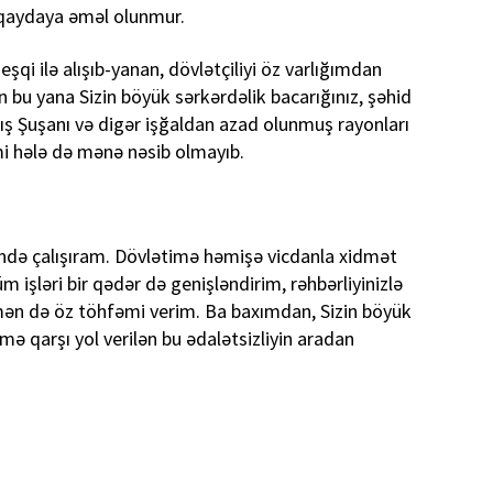
u qaydaya əməl olunmur.
 eşqi ilə alışıb-yanan, dövlətçiliyi öz varlığımdan
n bu yana Sizin böyük sərkərdəlik bacarığınız, şəhid
mış Şuşanı və digər işğaldan azad olunmuş rayonları
mi hələ də mənə nəsib olmayıb.
sində çalışıram. Dövlətimə həmişə vicdanla xidmət
işləri bir qədər də genişləndirim, rəhbərliyinizlə
ə mən də öz töhfəmi verim. Ba baxımdan, Sizin böyük
imə qarşı yol verilən bu ədalətsizliyin aradan