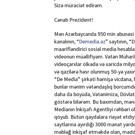
Sizə müraciət edirəm.
Cənab Prezident!
Mən Azərbaycanda 950 min abunəsi 
kanalının, “
Demedia.az
” saytının, 
maarifləndirici sosial media hesablar
videonun müəllifiyəm. Vətən Müharib
videoçarxlar ölkədə və xaricdə milyo
və qazilərə həsr olunmuş 50-yə yaxı
“De Media” şirkəti həmişə vicdana, h
bunlar mənim vətəndaşlıq borcumdu
daha da böyüdə, Vətənimizə, Dövlət
göstərə bilərəm. Bu baxımdan, mənə
Medianın İnkişafı Agentliyi rəhbəri 
qoyub. Bütün qaydalara riayət etdiyi
saytlarına ayırdığı 3000 manat ya
məbləğ inkişaf etməkdə olan, maddi r