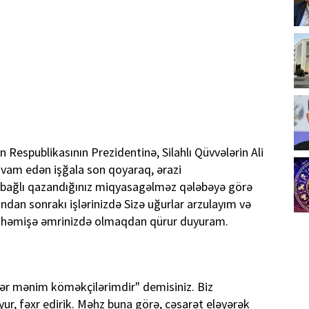
 Respublikasının Prezidentinə, Silahlı Qüvvələrin Ali
vam edən işğala son qoyaraq, ərazi
 bağlı qazandığınız miqyasagəlməz qələbəyə görə
undan sonrakı işlərinizdə Sizə uğurlar arzulayım və
raq həmişə əmrinizdə olmaqdan qürur duyuram.
stlər mənim köməkçilərimdir" demisiniz. Biz
yur, fəxr edirik. Məhz buna görə, cəsarət eləyərək