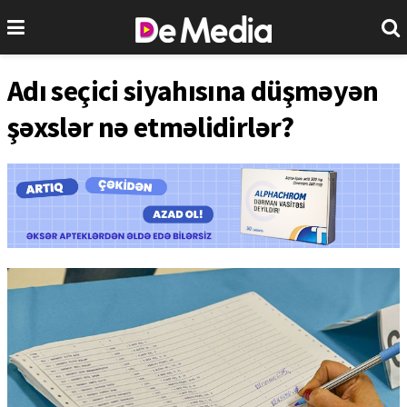
Adı seçici siyahısına düşməyən
şəxslər nə etməlidirlər?