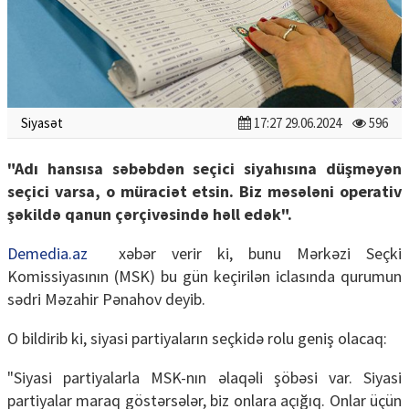
Siyasət
17:27 29.06.2024
596
"Adı hansısa səbəbdən seçici siyahısına düşməyən
seçici varsa, o müraciət etsin. Biz məsələni operativ
şəkildə qanun çərçivəsində həll edək".
Demedia.az
xəbər verir ki, bunu Mərkəzi Seçki
Komissiyasının (MSK) bu gün keçirilən iclasında qurumun
sədri Məzahir Pənahov deyib.
O bildirib ki, siyasi partiyaların seçkidə rolu geniş olacaq:
"Siyasi partiyalarla MSK-nın əlaqəli şöbəsi var. Siyasi
partiyalar maraq göstərsələr, biz onlara açığıq. Onlar üçün