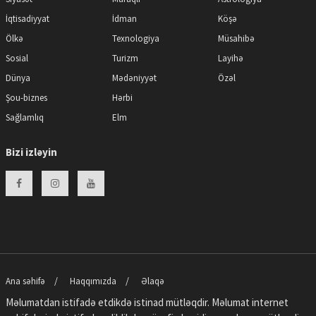
İqtisadiyyat
İdman
Köşə
Ölkə
Texnologiya
Müsahibə
Sosial
Turizm
Layihə
Dünya
Mədəniyyət
Özəl
Şou-biznes
Hərbi
Sağlamlıq
Elm
Bizi izləyin
Ana səhifə
Haqqımızda
Əlaqə
Məlumatdan istifadə etdikdə istinad mütləqdir. Məlumat internet