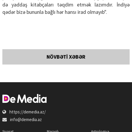
də yaddaş kitabçaları təqdim etmək lazımdır. İndiyə
qədər bizə bununla bağlı hər hansı irad olmayıb".
NÖVBƏTİ XƏBƏR
https://demedia.az/
info@demedia.az
Siyasət
Maraqlı
Astrologiya