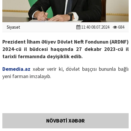
Siyasət
11:40 08.07.2024
684
Prezident İlham Əliyev Dövlət Neft Fondunun (ARDNF)
2024-cü il büdcəsi haqqında 27 dekabr 2023-cü il
tarixli fərmanında dəyişiklik edib.
Demedia.az
xəbər verir ki, dövlət başçısı bununla bağlı
yeni fərman imzalayıb.
NÖVBƏTİ XƏBƏR