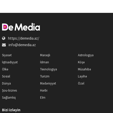
https://demedia.az/
info@demedia.az
Siyasət
Maraqlı
Astrologiya
İqtisadiyyat
İdman
Köşə
Ölkə
Texnologiya
Müsahibə
Sosial
Turizm
Layihə
Dünya
Mədəniyyət
Özəl
Şou-biznes
Hərbi
Sağlamlıq
Elm
Bizi izləyin