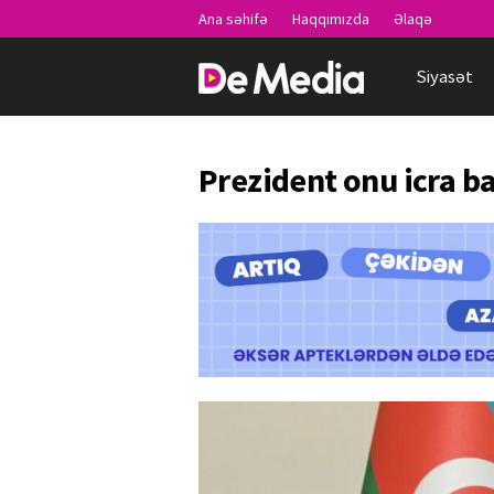
Ana səhifə
Haqqımızda
Əlaqə
Siyasət
Prezident onu icra b