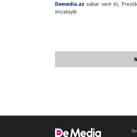
Demedia.az
xəbər verir ki, Prezi
imzalayıb.
Siy