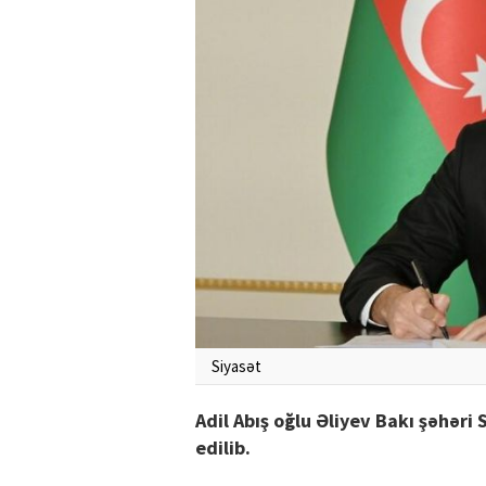
Siyasət
Adil Abış oğlu Əliyev Bakı şəhəri
edilib.