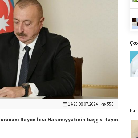
Çox
14:23 08.07.2024
556
Par
 Suraxanı Rayon İcra Hakimiyyətinin başçısı təyin