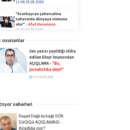
11:06 25.05.2026
"Azərbaycan şəhərsalma
sahəsində dünyaya nümunə
olur" -
Afət Həsənova
11:04 23.05.2026
 oxunanlar
Qəhvə içənlər diqqət —
hormonlar təhlükədə ola bilər!
Səs yazısı yayıldığı iddia
video/
edilən Elnur İmanovdan
14:36 28.04.2026
AÇIQLAMA -
"Bu,
jurnalistika deyil"
Türk İnteqrasiya Olimpiadasına
Azərbaycandan 1000-ə yaxın
12:43 05.08.2026
şagird qatılıb
10:02 20.04.2026
Xalq şairi Sabir Rüstəmxanlı
tnyor xəbərləri
“Turan bilgəsi” mükafatına
layiq görüldü
17:02 08.04.2026
Rəşad Dağlı ilə bağlı SON
DƏQİQƏ AÇIQLAMASI -
Uşaqlarda Dil Altı Yapışıqlıq (Dil
Azadlığa çıxır?