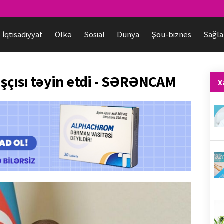
İqtisadiyyat
Ölkə
Sosial
Dünya
Şou-biznes
Sağla
aşçısı təyin etdi - SƏRƏNCAM
X