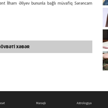
dent İlham Əliyev bununla bağlı müvafiq Sərəncam
NÖVBƏTİ XƏBƏR
asət
Maraqlı
Astrologiya