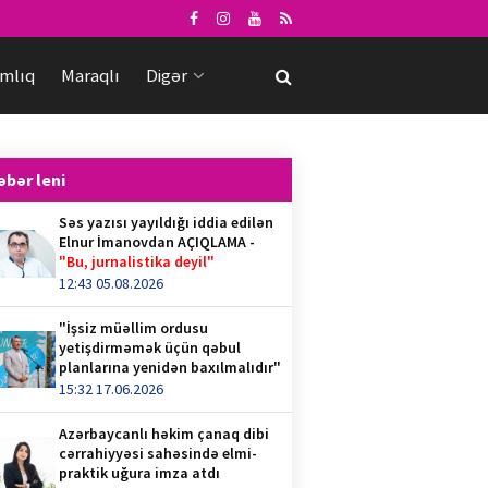
mlıq
Maraqlı
Digər
əbər leni
Səs yazısı yayıldığı iddia edilən
Elnur İmanovdan AÇIQLAMA -
"Bu, jurnalistika deyil"
12:43 05.08.2026
"İşsiz müəllim ordusu
yetişdirməmək üçün qəbul
planlarına yenidən baxılmalıdır"
15:32 17.06.2026
Azərbaycanlı həkim çanaq dibi
cərrahiyyəsi sahəsində elmi-
praktik uğura imza atdı