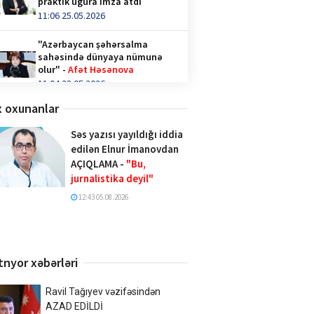
praktik uğura imza atdı
11:06 25.05.2026
"Azərbaycan şəhərsalma
sahəsində dünyaya nümunə
olur" -
Afət Həsənova
11:04 23.05.2026
 oxunanlar
Qəhvə içənlər diqqət —
hormonlar təhlükədə ola bilər!
Səs yazısı yayıldığı iddia
video/
edilən Elnur İmanovdan
14:36 28.04.2026
AÇIQLAMA -
"Bu,
jurnalistika deyil"
Türk İnteqrasiya Olimpiadasına
Azərbaycandan 1000-ə yaxın
12:43 05.08.2026
şagird qatılıb
10:02 20.04.2026
Xalq şairi Sabir Rüstəmxanlı
tnyor xəbərləri
“Turan bilgəsi” mükafatına
layiq görüldü
17:02 08.04.2026
Ravil Tağıyev vəzifəsindən
AZAD EDİLDİ