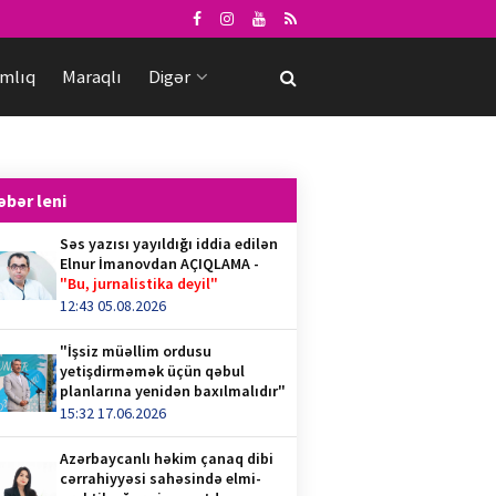
mlıq
Maraqlı
Digər
əbər leni
Səs yazısı yayıldığı iddia edilən
Elnur İmanovdan AÇIQLAMA -
"Bu, jurnalistika deyil"
12:43 05.08.2026
"İşsiz müəllim ordusu
yetişdirməmək üçün qəbul
planlarına yenidən baxılmalıdır"
15:32 17.06.2026
Azərbaycanlı həkim çanaq dibi
cərrahiyyəsi sahəsində elmi-