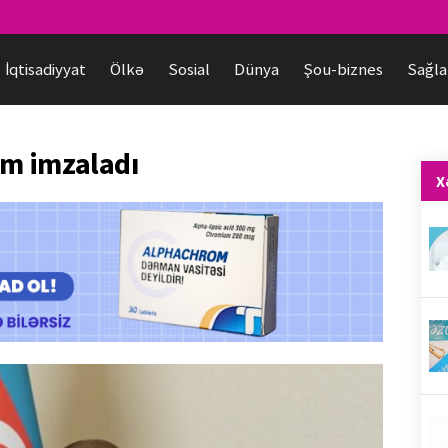
İqtisadiyyat
Ölkə
Sosial
Dünya
Şou-biznes
Sağla
am imzaladı
X