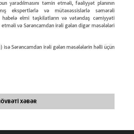
un yaradılmasını təmin etməli, fəaliyyət planının
aşmış ekspertlərlə və mütəxəssislərlə səmərəli
, habelə elmi təşkilatların və vətəndaş cəmiyyəti
n etməli və Sərəncamdan irəli gələn digər məsələləri
ı) isə Sərəncamdan irəli gələn məsələlərin həlli üçün
NÖVBƏTİ XƏBƏR