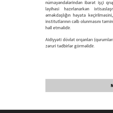
nümayəndələrindən ibarət işçi qrup
layihəsi hazırlanarkən ixtisasl
əməkdaşlığın həyata keçirilməsini
institutlarının cəlb olunmasını təmi
həll etməlidir.
Aidiyyəti dövlət orqanları (qurumlar
zəruri tədbirlər görməlidir.