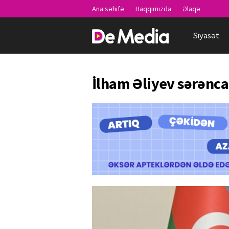
Ana səhifə
Haqqımızda
Əlaqə
Siyasət
İlham Əliyev sərənc