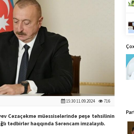
Çox
15:30 11.09.2024
716
Par
yev Cəzaçəkmə müəssisələrində peşə təhsilinin
bağlı tədbirlər haqqında Sərəncam imzalayıb.