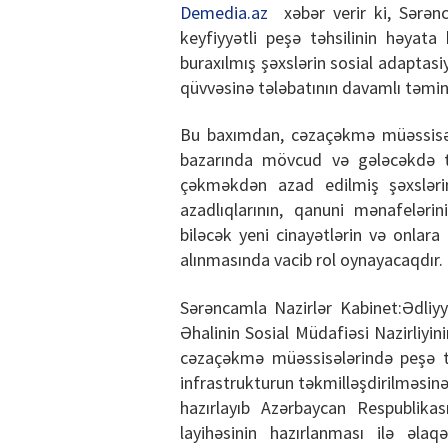
Demedia.az
xəbər verir ki, Sərən
keyfiyyətli peşə təhsilinin həyat
buraxılmış şəxslərin sosial adaptasiy
qüvvəsinə tələbatının davamlı təmi
Bu baxımdan, cəzaçəkmə müəssisəl
bazarında mövcud və gələcəkdə tə
çəkməkdən azad edilmiş şəxsləri
azadlıqlarının, qanuni mənafeləri
biləcək yeni cinayətlərin və onlara
alınmasında vacib rol oynayacaqdır.
Sərəncamla Nazirlər Kabinet:Ədliyyə
Əhalinin Sosial Müdafiəsi Nazirliyini
cəzaçəkmə müəssisələrində peşə tə
infrastrukturun təkmilləşdirilməsinə 
hazırlayıb Azərbaycan Respublikas
layihəsinin hazırlanması ilə əlaq