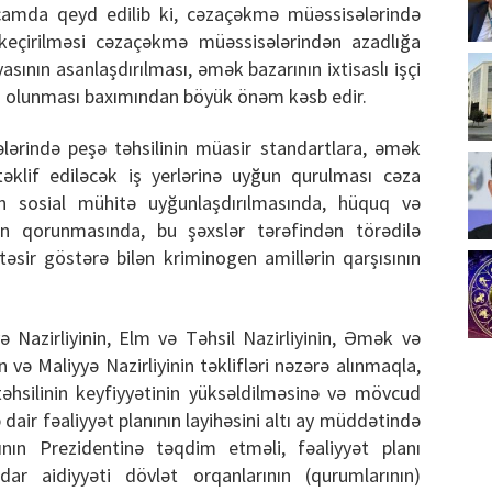
camda qeyd edilib ki, cəzaçəkmə müəssisələrində
a keçirilməsi cəzaçəkmə müəssisələrindən azadlığa
asının asanlaşdırılması, əmək bazarının ixtisaslı işçi
n olunması baxımından böyük önəm kəsb edir.
ərində peşə təhsilinin müasir standartlara, əmək
klif ediləcək iş yerlərinə uyğun qurulması cəza
n sosial mühitə uyğunlaşdırılmasında, hüquq və
nin qorunmasında, bu şəxslər tərəfindən törədilə
 təsir göstərə bilən kriminogen amillərin qarşısının
 Nazirliyinin, Elm və Təhsil Nazirliyinin, Əmək və
n və Maliyyə Nazirliyinin təklifləri nəzərə alınmaqla,
hsilinin keyfiyyətinin yüksəldilməsinə və mövcud
dair fəaliyyət planının layihəsini altı ay müddətində
ının Prezidentinə təqdim etməli, fəaliyyət planı
ədar aidiyyəti dövlət orqanlarının (qurumlarının)