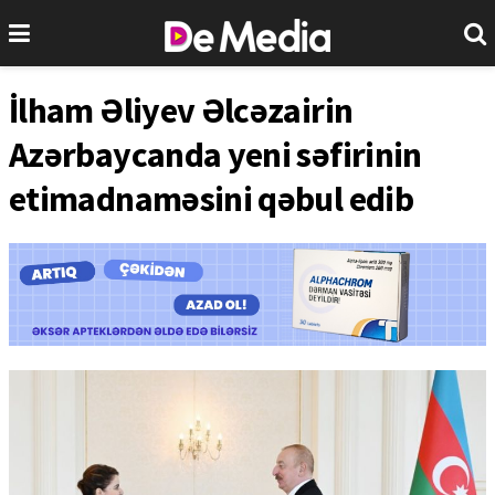
İlham Əliyev Əlcəzairin
Azərbaycanda yeni səfirinin
etimadnaməsini qəbul edib