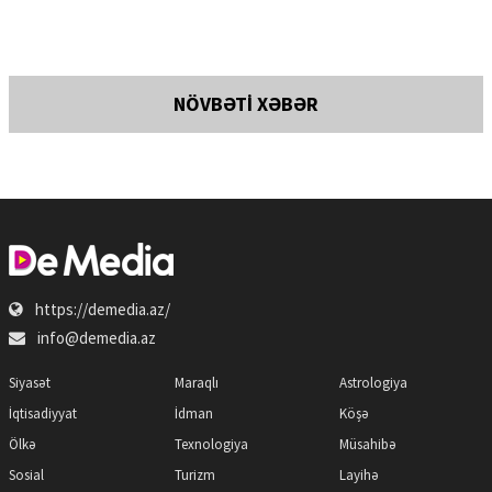
NÖVBƏTİ XƏBƏR
https://demedia.az/
info@demedia.az
Siyasət
Maraqlı
Astrologiya
İqtisadiyyat
İdman
Köşə
Ölkə
Texnologiya
Müsahibə
Sosial
Turizm
Layihə