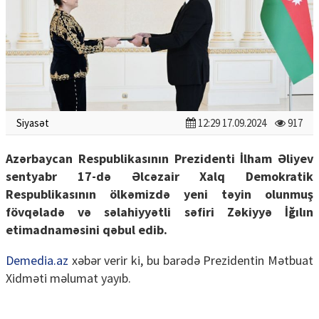
Siyasət
12:29 17.09.2024
917
Azərbaycan Respublikasının Prezidenti İlham Əliyev
sentyabr 17-də Əlcəzair Xalq Demokratik
Respublikasının ölkəmizdə yeni təyin olunmuş
fövqəladə və səlahiyyətli səfiri Zəkiyyə İğılın
etimadnaməsini qəbul edib.
Demedia.az
xəbər verir ki, bu barədə Prezidentin Mətbuat
Xidməti məlumat yayıb.