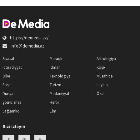
https://demedia.az/
info@demedia.az
Siyasət
Maraqlı
Astrologiya
İqtisadiyyat
İdman
Köşə
Ölkə
Texnologiya
Müsahibə
Sosial
Turizm
Layihə
Dünya
Mədəniyyət
Özəl
Şou-biznes
Hərbi
Sağlamlıq
Elm
Bizi izləyin