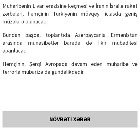
Müharibənin Livan ərazisinə keçməsi və İranın İsrailə raket
zərbələri, həmçinin Türkiyənin mövqeyi iclasda geniş
müzakirə olunacaq.
Bundan başqa, toplantıda Azərbaycanla Ermənistan
arasında münasibətlər barədə də fikir mübadiləsi
aparılacaq.
Həmçinin, Şərqi Avropada davam edən müharibə və
terrorla mübarizə də gündəlikdədir.
NÖVBƏTİ XƏBƏR