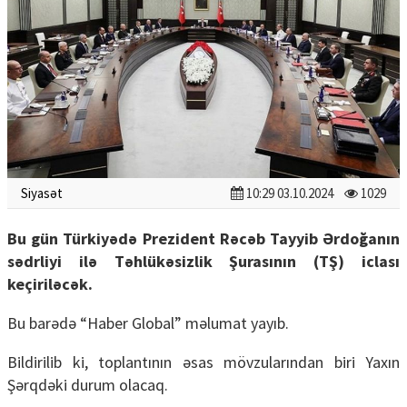
Siyasət
10:29 03.10.2024
1029
Bu gün Türkiyədə Prezident Rəcəb Tayyib Ərdoğanın
sədrliyi ilə Təhlükəsizlik Şurasının (TŞ) iclası
keçiriləcək.
Bu barədə “Haber Global” məlumat yayıb.
Bildirilib ki, toplantının əsas mövzularından biri Yaxın
Şərqdəki durum olacaq.