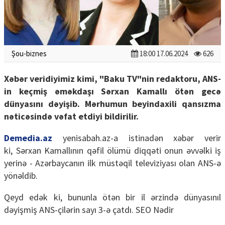
Şou-biznes
18:00 17.06.2024
626
Xəbər veridiyimiz kimi, "Baku TV"nin redaktoru, ANS-
in keçmiş əməkdaşı Sərxan Kamallı ötən gecə
dünyasını dəyişib. Mərhumun beyindaxili qansızma
nəticəsində vəfat etdiyi bildirilir.
Demedia.az
yenisabah.az-a istinadən xəbər verir
ki, Sərxan Kamallının qəfil ölümü diqqəti onun əvvəlki iş
yerinə - Azərbaycanın ilk müstəqil televiziyası olan ANS-ə
yönəldib.
Qeyd edək ki, bununla ötən bir il ərzində dünyasınıl
dəyişmiş ANS-çilərin sayı 3-ə çatdı. SEO Nədir