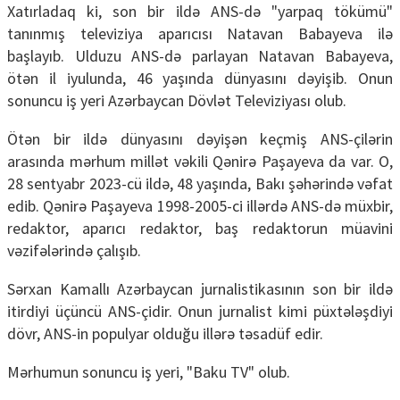
Xatırladaq ki, son bir ildə ANS-də "yarpaq tökümü"
tanınmış televiziya aparıcısı Natavan Babayeva ilə
başlayıb. Ulduzu ANS-də parlayan Natavan Babayeva,
ötən il iyulunda, 46 yaşında dünyasını dəyişib. Onun
sonuncu iş yeri Azərbaycan Dövlət Televiziyası olub.
Ötən bir ildə dünyasını dəyişən keçmiş ANS-çilərin
arasında mərhum millət vəkili Qənirə Paşayeva da var. O,
28 sentyabr 2023-cü ildə, 48 yaşında, Bakı şəhərində vəfat
edib. Qənirə Paşayeva 1998-2005-ci illərdə ANS-də müxbir,
redaktor, aparıcı redaktor, baş redaktorun müavini
vəzifələrində çalışıb.
Sərxan Kamallı Azərbaycan jurnalistikasının son bir ildə
itirdiyi üçüncü ANS-çidir. Onun jurnalist kimi püxtələşdiyi
dövr, ANS-in populyar olduğu illərə təsadüf edir.
Mərhumun sonuncu iş yeri, "Baku TV" olub.