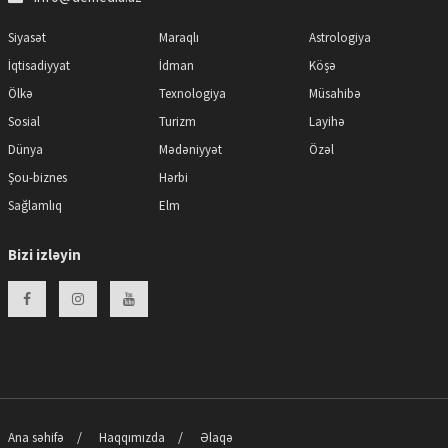
Siyasət
Maraqlı
Astrologiya
İqtisadiyyat
İdman
Köşə
Ölkə
Texnologiya
Müsahibə
Sosial
Turizm
Layihə
Dünya
Mədəniyyət
Özəl
Şou-biznes
Hərbi
Sağlamlıq
Elm
Bizi izləyin
Ana səhifə
Haqqımızda
Əlaqə