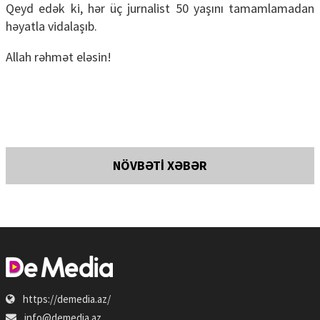
Qeyd edək ki, hər üç jurnalist 50 yaşını tamamlamadan
həyatla vidalaşıb.
Allah rəhmət eləsin!
NÖVBƏTİ XƏBƏR
https://demedia.az/
info@demedia.az