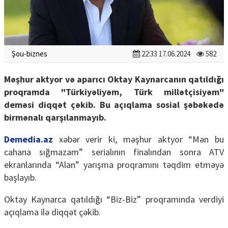
Şou-biznes
22:33 17.06.2024
582
Məşhur aktyor və aparıcı Oktay Kaynarcanın qatıldığı
proqramda "Türkiyəliyəm, Türk millətçisiyəm"
deməsi diqqət çəkib. Bu açıqlama sosial şəbəkədə
birmənalı qarşılanmayıb.
Demedia.az
xəbər verir ki, məşhur aktyor “Mən bu
cahana sığmazam” serialının finalından sonra ATV
ekranlarında “Alan” yarışma proqramını təqdim etməyə
başlayıb.
Oktay Kaynarca qatıldığı “Biz-Biz” proqramında verdiyi
açıqlama ilə diqqət çəkib.