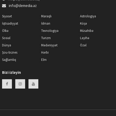
info@demedia.az
Siyasət
Maraqlı
Astrologiya
İqtisadiyyat
İdman
Köşə
Ölkə
Texnologiya
Müsahibə
Sosial
Turizm
Layihə
Dünya
Mədəniyyət
Özəl
Şou-biznes
Hərbi
Sağlamlıq
Elm
Bizi izləyin