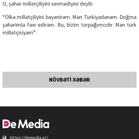
O, şəhər millətçiliyini sevmədiyini deyib:
“Ölkə millətçiliyini bəyənirəm. Mən Türkiyədənəm. Doğma
şəhərimlə fəxr edirəm. Bu, bizim torpağımızdır. Mən türk
millətçisiyəm”.
NÖVBƏTİ XƏBƏR
https://demedia.az/