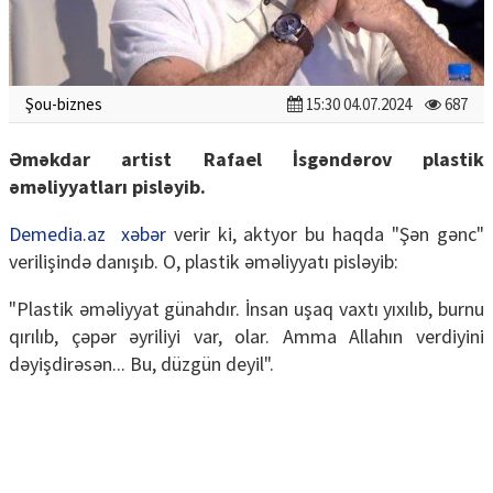
Şou-biznes
15:30 04.07.2024
687
Əməkdar artist Rafael İsgəndərov plastik
əməliyyatları pisləyib.
Demedia.az
xəbər
verir ki, aktyor bu haqda "Şən gənc"
verilişində danışıb. O, plastik əməliyyatı pisləyib:
"Plastik əməliyyat günahdır. İnsan uşaq vaxtı yıxılıb, burnu
qırılıb, çəpər əyriliyi var, olar. Amma Allahın verdiyini
dəyişdirəsən... Bu, düzgün deyil".