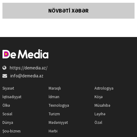
NÖVBƏTİ XƏBƏR
https://demedia.az/
info@demedia.az
Siyasət
Maraqlı
Astrologiya
İqtisadiyyat
İdman
Köşə
Ölkə
Texnologiya
Müsahibə
Sosial
Turizm
Layihə
Dünya
Mədəniyyət
Özəl
Şou-biznes
Hərbi