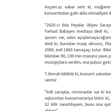
Axşam.az xəbər verir ki, müğənni v
konsertindən gəlir əldə etmədiyini d
"2020-ci ildə Heydər Əliyev Sarayı
Fərhad Babayev mediaya dedi ki, 4
qurum var, adını açıqlamayacağam. 
dedi ki, buradan maaş alırsınız, fil
2000, indi 1800 tamaşaçı tutur. Bi
biletdən 90, 100 min manata yaxın p
musiqiçilərə verdim, evə pulsuz get
T.Əmrah bildirib ki, konsert salonl
vermir:
"İndi saraylar, restoranlar var ki 
rejissorları konservatoriya bitirir k
32 ildir sənətdəyəm, bunu ona q
olmaz".