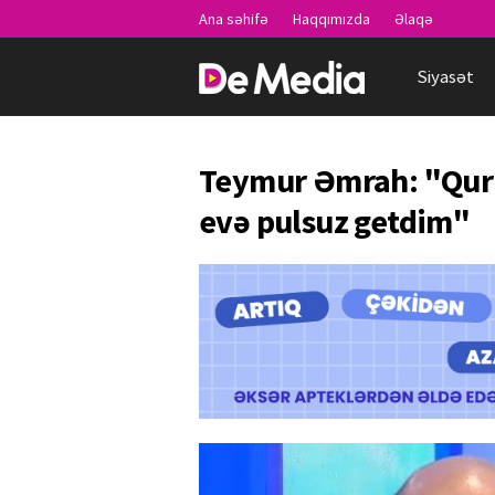
Ana səhifə
Haqqımızda
Əlaqə
Siyasət
Teymur Əmrah: "Quru
evə pulsuz getdim"