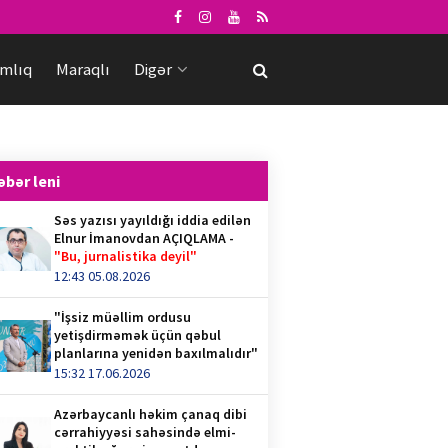
mlıq
Maraqlı
Digər
əbər leni
Səs yazısı yayıldığı iddia edilən
Elnur İmanovdan AÇIQLAMA -
"Bu, jurnalistika deyil"
12:43 05.08.2026
"İşsiz müəllim ordusu
yetişdirməmək üçün qəbul
planlarına yenidən baxılmalıdır"
15:32 17.06.2026
Azərbaycanlı həkim çanaq dibi
cərrahiyyəsi sahəsində elmi-