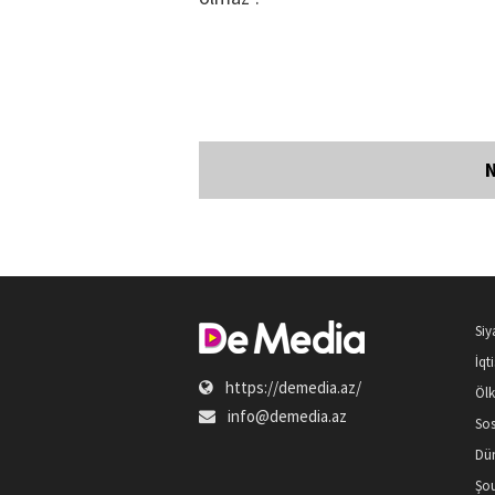
Siy
İqt
https://demedia.az/
Öl
info@demedia.az
Sos
Dü
Şou