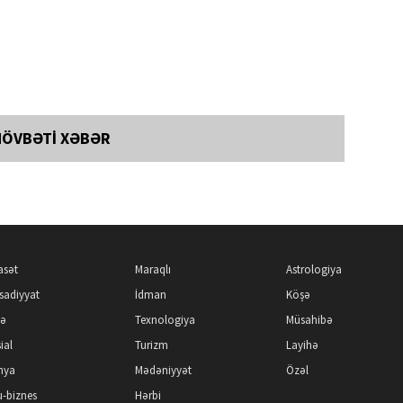
NÖVBƏTİ XƏBƏR
asət
Maraqlı
Astrologiya
isadiyyat
İdman
Köşə
kə
Texnologiya
Müsahibə
ial
Turizm
Layihə
nya
Mədəniyyət
Özəl
-biznes
Hərbi