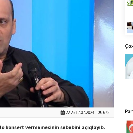
Çox
Par
22:25 17.07.2024
672
o konsert verməməsinin səbəbini açıqlayıb.