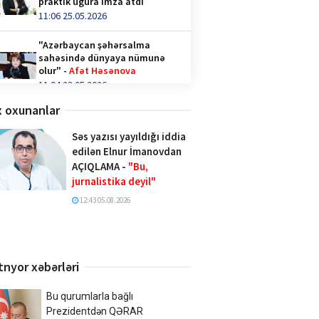
praktik uğura imza atdı
11:06 25.05.2026
"Azərbaycan şəhərsalma
sahəsində dünyaya nümunə
olur" -
Afət Həsənova
11:04 23.05.2026
 oxunanlar
Qəhvə içənlər diqqət —
hormonlar təhlükədə ola bilər!
Səs yazısı yayıldığı iddia
video/
edilən Elnur İmanovdan
14:36 28.04.2026
AÇIQLAMA -
"Bu,
jurnalistika deyil"
Türk İnteqrasiya Olimpiadasına
Azərbaycandan 1000-ə yaxın
12:43 05.08.2026
şagird qatılıb
10:02 20.04.2026
Xalq şairi Sabir Rüstəmxanlı
tnyor xəbərləri
“Turan bilgəsi” mükafatına
layiq görüldü
17:02 08.04.2026
Bu qurumlarla bağlı
Prezidentdən QƏRAR