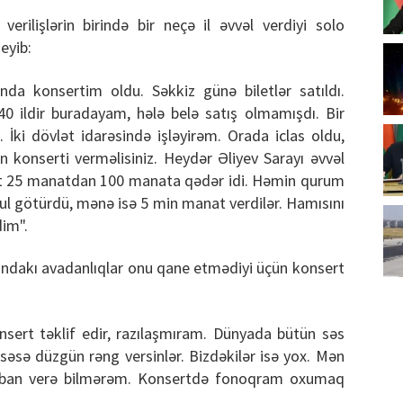
erilişlərin birində bir neçə il əvvəl verdiyi solo
eyib:
nda konsertim oldu. Səkkiz günə biletlər satıldı.
0 ildir buradayam, hələ belə satış olmamışdı. Bir
İki dövlət idarəsində işləyirəm. Orada iclas oldu,
an konserti verməlisiniz. Heydər Əliyev Sarayı əvvəl
let 25 manatdan 100 manata qədər idi. Həmin qurum
ul götürdü, mənə isə 5 min manat verdilər. Hamısını
dim".
arındakı avadanlıqlar onu qane etmədiyi üçün konsert
konsert təklif edir, razılaşmıram. Dünyada bütün səs
i, səsə düzgün rəng versinlər. Bizdəkilər isə yox. Mən
urban verə bilmərəm. Konsertdə fonoqram oxumaq