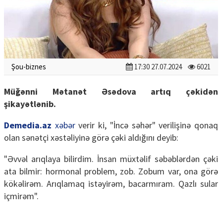
Şou-biznes
17:30 27.07.2024
6021
Müğənni Mətanət Əsədova artıq çəkidən
şikayətlənib.
Demedia.az
xəbər
verir ki, "İncə səhər" verilişinə qonaq
olan sənətçi xəstəliyinə görə çəki aldığını deyib:
"Əvvəl arıqlaya bilirdim. İnsan müxtəlif səbəblərdən çəki
ata bilmir: hormonal problem, zob. Zobum var, ona görə
kökəlirəm. Arıqlamaq istəyirəm, bacarmıram. Qazlı sular
içmirəm".