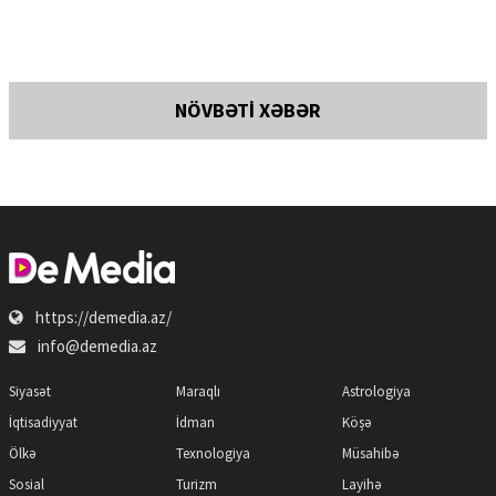
NÖVBƏTİ XƏBƏR
https://demedia.az/
info@demedia.az
Siyasət
Maraqlı
Astrologiya
İqtisadiyyat
İdman
Köşə
Ölkə
Texnologiya
Müsahibə
Sosial
Turizm
Layihə