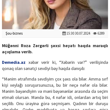
Şou-biznes
15:30 30.07.2024
6289
Müğənni Roza Zərgərli şəxsi həyatı haqda maraqlı
açıqlama verib.
Demedia.az
xəbər verir ki, “Xəbərin var?” verilişində
qonaq olan sənətçi sevdiyi bəy haqda danışıb:
“Mənim ətrafımda sevdiyim çox şəxs ola bilər. Amma sırf
kişi xeylağı soruşursunuzsa, bu bir neçə nəfər ola bilər.
Mənim bəyəndiyim və məni bəyənənlər arasında da seçim
etməli olursan. Məndə bu, 4 nəfər idi, onlardan artıq biri
seçilib. Onu ürəyinə görə seçmişəm. Qadının bir duruşu
olmalıdır. Qadın maddiyata və başqa şeylərə görə