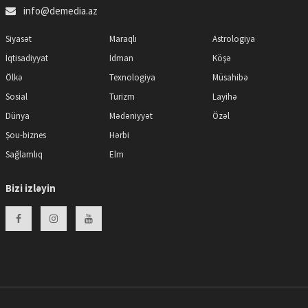
info@demedia.az
Siyasət
Maraqlı
Astrologiya
İqtisadiyyat
İdman
Köşə
Ölkə
Texnologiya
Müsahibə
Sosial
Turizm
Layihə
Dünya
Mədəniyyət
Özəl
Şou-biznes
Hərbi
Sağlamlıq
Elm
Bizi izləyin