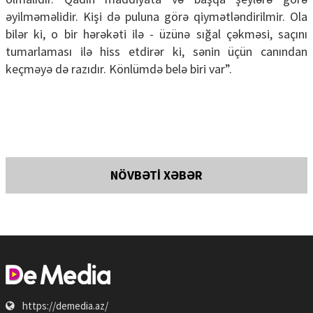
əyilməməlidir. Kişi də puluna görə qiymətləndirilmir. Ola
bilər ki, o bir hərəkəti ilə - üzünə sığal çəkməsi, saçını
tumarlaması ilə hiss etdirər ki, sənin üçün canından
keçməyə də razıdır. Könlümdə belə biri var”.
NÖVBƏTİ XƏBƏR
https://demedia.az/