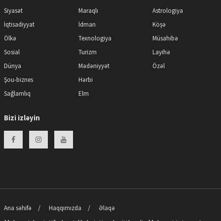
Siyasət
Maraqlı
Astrologiya
İqtisadiyyat
İdman
Köşə
Ölkə
Texnologiya
Müsahibə
Sosial
Turizm
Layihə
Dünya
Mədəniyyət
Özəl
Şou-biznes
Hərbi
Sağlamlıq
Elm
Bizi izləyin
Ana səhifə
Haqqımızda
Əlaqə