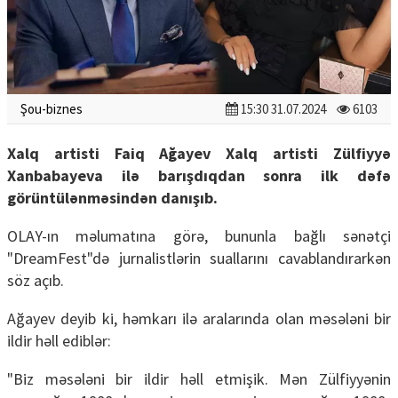
Şou-biznes
15:30 31.07.2024
6103
Xalq artisti Faiq Ağayev Xalq artisti Zülfiyyə
Xanbabayeva ilə barışdıqdan sonra ilk dəfə
görüntülənməsindən danışıb.
OLAY-ın məlumatına görə, bununla bağlı sənətçi
"DreamFest"də jurnalistlərin suallarını cavablandırarkən
söz açıb.
Ağayev deyib ki, həmkarı ilə aralarında olan məsələni bir
ildir həll ediblər:
"Biz məsələni bir ildir həll etmişik. Mən Zülfiyyənin