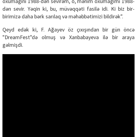
oxumağını 1988-dən sevirəm, o, mənim oxumağımı 1988-
dən sevir. Yəqin ki, bu, müvəqqəti fasilə idi. Ki biz bir-
birimizə daha bərk sarılaq və məhəbbətimizi bildirək".
Qeyd edək ki, F. Ağayev öz çıxışından bir gün öncə
"DreamFest"də olmuş və Xanbabayeva ilə bir araya
gəlmişdi.