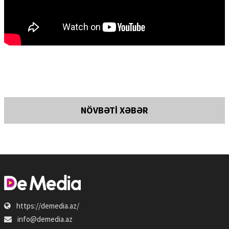
NÖVBƏTİ XƏBƏR
https://demedia.az/
info@demedia.az