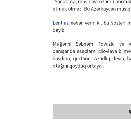
"Sənətimə, musiqiyə özümə hörmət
etmək olmaz. Bu Azərbaycan musiqis
Lent.az
xəbər verir ki, bu sözləri
deyib.
Müğənni Şəbnəm Tovuzlu və Və
danışanda əsəblərni cilovlaya bilməyi
bəsdirin, qurtarın. Azadlıq deyib, 
otağını qoyduq ortaya".