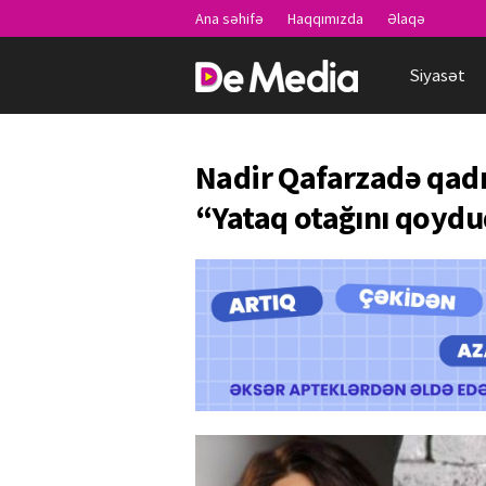
Ana səhifə
Haqqımızda
Əlaqə
Siyasət
Nadir Qafarzadə qad
“Yataq otağını qoydu