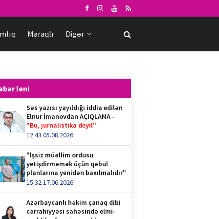
mlıq
Maraqlı
Digər
əbər leni
Səs yazısı yayıldığı iddia edilən
Elnur İmanovdan AÇIQLAMA -
"Bu, jurnalistika deyil"
12:43 05.08.2026
"İşsiz müəllim ordusu
yetişdirməmək üçün qəbul
planlarına yenidən baxılmalıdır"
15:32 17.06.2026
Azərbaycanlı həkim çanaq dibi
cərrahiyyəsi sahəsində elmi-