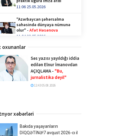
praktik uğura imza atdı
11:06 25.05.2026
"Azərbaycan şəhərsalma
sahəsində dünyaya nümunə
olur" -
Afət Həsənova
11:04 23.05.2026
 oxunanlar
Qəhvə içənlər diqqət —
hormonlar təhlükədə ola bilər!
Səs yazısı yayıldığı iddia
video/
edilən Elnur İmanovdan
14:36 28.04.2026
AÇIQLAMA -
"Bu,
jurnalistika deyil"
Türk İnteqrasiya Olimpiadasına
Azərbaycandan 1000-ə yaxın
12:43 05.08.2026
şagird qatılıb
10:02 20.04.2026
Xalq şairi Sabir Rüstəmxanlı
tnyor xəbərləri
“Turan bilgəsi” mükafatına
layiq görüldü
17:02 08.04.2026
Bakıda yaşayanların
DİQQƏTİNƏ!7 avqust 2026-cı il