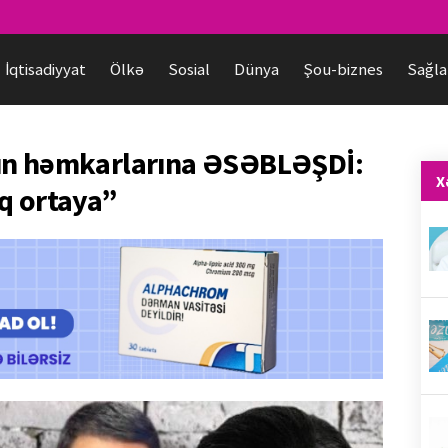
İqtisadiyyat
Ölkə
Sosial
Dünya
Şou-biznes
Sağla
ın həmkarlarına ƏSƏBLƏŞDİ:
X
q ortaya”