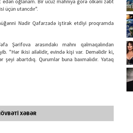
 edən oğlanam. Bir ucuz mahnıya görə ölkəni zəbt
i üçün utancdır".
 müğənni Nadir Qafarzadə iştirak etdiyi proqramda
fa Şərifova arasındakı mahnı qalmaqalından
b. "Hər ikisi ailəlidir, evində kişi var. Deməlidir ki,
hər şeyi abartdıq. Qurumlar buna baxmalıdır. Yataq
NÖVBƏTİ XƏBƏR