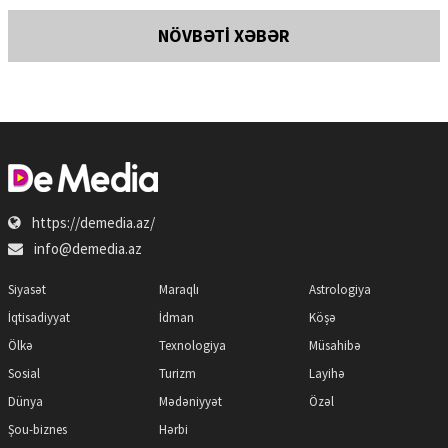
NÖVBƏTİ XƏBƏR
https://demedia.az/
info@demedia.az
Siyasət
Maraqlı
Astrologiya
İqtisadiyyat
İdman
Köşə
Ölkə
Texnologiya
Müsahibə
Sosial
Turizm
Layihə
Dünya
Mədəniyyət
Özəl
Şou-biznes
Hərbi