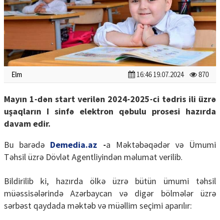
Elm
16:46 19.07.2024
870
Mayın 1-dən start verilən 2024-2025-ci tədris ili üzrə
uşaqların I sinfə elektron qəbulu prosesi hazırda
davam edir.
Bu barədə
Demedia.az
-
a Məktəbəqədər və Ümumi
Təhsil üzrə Dövlət Agentliyindən məlumat verilib.
Bildirilib ki, hazırda ölkə üzrə bütün ümumi təhsil
müəssisələrində Azərbaycan və digər bölmələr üzrə
sərbəst qaydada məktəb və müəllim seçimi aparılır: