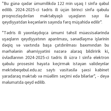
"Bu günə qədər ümumilikdə 122 min uşaq I sinfə qəbul
edilib. 2024-2025-ci tədris ili üçün birinci sinfə qəbulu
proqnozlaşdırılan məktəbyaşlı uşaqların sayı ilə
qeydiyyatdan keçənlərin sayında fərq müşahidə edilir".
"Tədris ili yaxınlaşdıqca ümumi təhsil müəssisələrində
uşaqların qeydiyyatının aparılması, sənədləşmə işlərinin
dəqiq və vaxtında başa çatdırılması baxımından bu
mərhələnin əhəmiyyətini nəzərə alaraq bildiririk ki,
övladlarının 2024-2025-ci tədris ili üzrə I sinfə elektron
qəbulu prosesini həyata keçirmək istəyən valideynlər
mektebeqebul.edu.az saytı vasitəsilə şəxsi kabinet
yaradaraq məktəb və müəllim seçimi edə bilərlər", - deyə
məlumatda qeyd edilib.