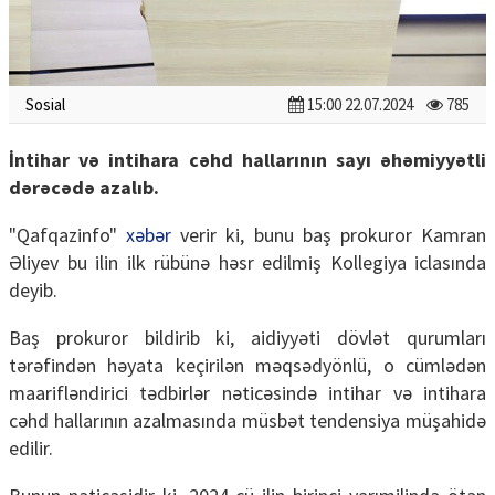
Sosial
15:00 22.07.2024
785
İntihar və intihara cəhd hallarının sayı əhəmiyyətli
dərəcədə azalıb.
"Qafqazinfo"
xəbər
verir ki, bunu baş prokuror Kamran
Əliyev bu ilin ilk rübünə həsr edilmiş Kollegiya iclasında
deyib.
Baş prokuror bildirib ki, aidiyyəti dövlət qurumları
tərəfindən həyata keçirilən məqsədyönlü, o cümlədən
maarifləndirici tədbirlər nəticəsində intihar və intihara
cəhd hallarının azalmasında müsbət tendensiya müşahidə
edilir.