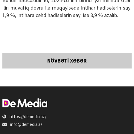
Bunun nəticəsidir ki, 2024-cü ilin birinci yarımilində ötən
ilin müvafiq dövrü ilə müqayisədə intihar hadisələrin sayı
1,9 %, intihara cəhd hadisələrin sayı isə 8,9 % azalıb.
NÖVBƏTİ XƏBƏR
https://demedia.az/
info@demedia.az