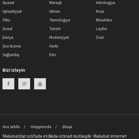
Siyasət
Maraqlı
Astrologiya
İqtisadiyyat
İdman
Köşə
Ölkə
Texnologiya
Müsahibə
Sosial
Turizm
Layihə
Dünya
Mədəniyyət
Özəl
Şou-biznes
Hərbi
Sağlamlıq
Elm
Bizi izləyin
Ana səhifə
Haqqımızda
Əlaqə
Məlumatdan istifadə etdikdə istinad mütləqdir. Məlumat internet