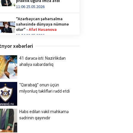
praktik uğura imza atdı
11:06 25.05.2026
"Azərbaycan şəhərsalma
sahəsində dünyaya nümunə
olur" -
Afət Həsənova
11:04 23.05.2026
tnyor xəbərləri
Qəhvə içənlər diqqət —
hormonlar təhlükədə ola bilər!
video/
41 dərəcə isti: Nazirlikdən
14:36 28.04.2026
əhaliyə xəbərdarlıq
Türk İnteqrasiya Olimpiadasına
Azərbaycandan 1000-ə yaxın
“Qarabağ” onun üçün
şagird qatılıb
milyonluq təklifləri rədd etdi
10:02 20.04.2026
Xalq şairi Sabir Rüstəmxanlı
“Turan bilgəsi” mükafatına
Həbs edilən vəkil məhkəmə
layiq görüldü
sədrinin qayınıdır
17:02 08.04.2026