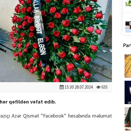
Par
15:30 28.07.2024
635
əhər qəfildən vəfat edib.
yazıçı Azər Qismət "Facebook" hesabında məlumat