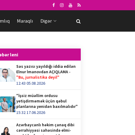
mlıq
Maraqlı
Digər
əbər leni
Səs yazısı yayıldığı iddia edilən
Elnur İmanovdan AÇIQLAMA -
"Bu, jurnalistika deyil"
12:43 05.08.2026
"İşsiz müəllim ordusu
yetişdirməmək üçün qəbul
planlarına yenidən baxılmalıdır"
15:32 17.06.2026
Azərbaycanlı həkim çanaq dibi
cərrahiyyəsi sahəsində elmi-