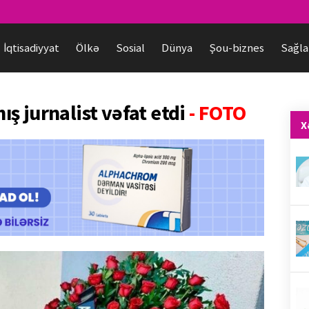
İqtisadiyyat
Ölkə
Sosial
Dünya
Şou-biznes
Sağla
ş jurnalist vəfat etdi
- FOTO
X