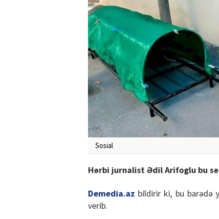
Sosial
Hərbi jurnalist Ədil Arifoglu bu s
Demedia.az
bildirir ki, bu barədə
verib.