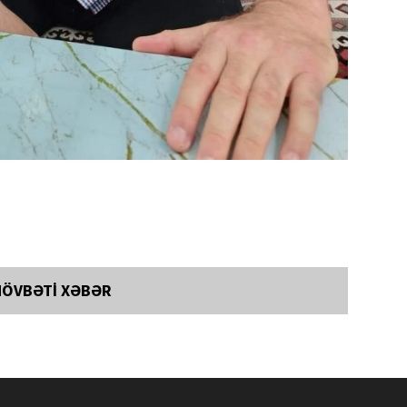
NÖVBƏTİ XƏBƏR