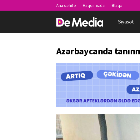
Ana səhifə
Haqqımızda
Əlaqə
Siyasət
Azərbaycanda tanınmı