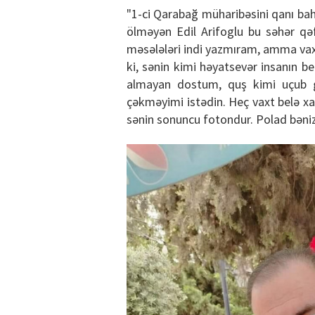
"1-ci Qarabağ müharibəsini qanı bah
ölməyən Edil Arifoglu bu səhər qəfi
məsələləri indi yazmıram, amma vax
ki, sənin kimi həyatsevər insanın be
almayan dostum, quş kimi uçub g
çəkməyimi istədin. Heç vaxt belə x
sənin sonuncu fotondur. Polad bənizli