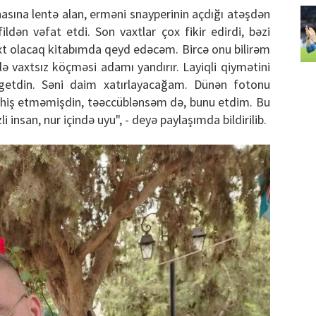
asına lentə alan, erməni snayperinin açdığı atəşdən
ldən vəfat etdi. Son vaxtlar çox fikir edirdi, bəzi
t olacaq kitabımda qeyd edəcəm. Bircə onu bilirəm
lə vaxtsız köçməsi adamı yandırır. Layiqli qiymətini
etdin. Səni daim xatırlayacağam. Dünən fotonu
ahiş etməmişdin, təəccüblənsəm də, bunu etdim. Bu
 insan, nur içində uyu", - deyə paylaşımda bildirilib.