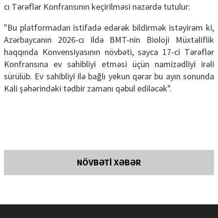
cı Tərəflər Konfransının keçirilməsi nəzərdə tutulur:
"Bu platformadan istifadə edərək bildirmək istəyirəm ki,
Azərbaycanın 2026-cı ildə BMT-nin Bioloji Müxtəliflik
haqqında Konvensiyasının növbəti, sayca 17-ci Tərəflər
Konfransına ev sahibliyi etməsi üçün namizədliyi irəli
sürülüb. Ev sahibliyi ilə bağlı yekun qərar bu ayın sonunda
Kali şəhərindəki tədbir zamanı qəbul ediləcək".
NÖVBƏTİ XƏBƏR