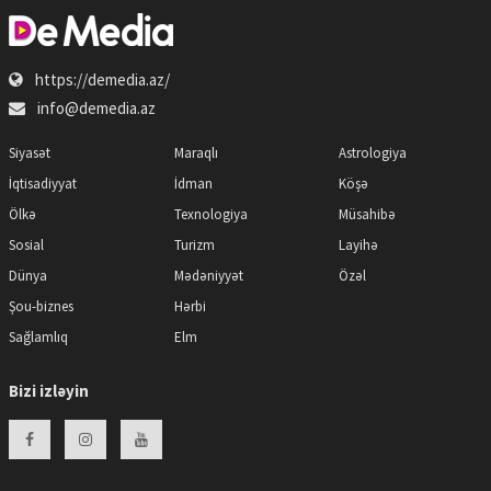
https://demedia.az/
info@demedia.az
Siyasət
Maraqlı
Astrologiya
İqtisadiyyat
İdman
Köşə
Ölkə
Texnologiya
Müsahibə
Sosial
Turizm
Layihə
Dünya
Mədəniyyət
Özəl
Şou-biznes
Hərbi
Sağlamlıq
Elm
Bizi izləyin